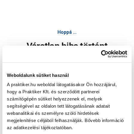
Hoppá ...
Váratlan hiba történt
Dolgozunk a hiba javításán. Egy kis türelmet kérünk.
Weboldalunk sütiket használ
A praktiker.hu weboldal látogatásakor Ön hozzájárul,
Oldal újratöltése
hogy a Praktiker Kft. és szerződött partnerei
számítógépén sütiket helyezzenek el, melyek
segítségével az oldalon tett látogatásának adatait
webanalitikai és személyre szóló hirdetések
megjelenítése céljából felhasználják. Bővebb információ
az adatkezelési tájékoztatóban.