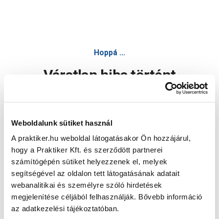
Hoppá ...
Váratlan hiba történt
Dolgozunk a hiba javításán. Egy kis türelmet kérünk.
Weboldalunk sütiket használ
A praktiker.hu weboldal látogatásakor Ön hozzájárul,
Oldal újratöltése
hogy a Praktiker Kft. és szerződött partnerei
számítógépén sütiket helyezzenek el, melyek
segítségével az oldalon tett látogatásának adatait
webanalitikai és személyre szóló hirdetések
megjelenítése céljából felhasználják. Bővebb információ
az adatkezelési tájékoztatóban.