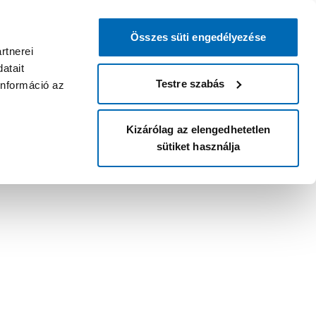
Összes süti engedélyezése
rtnerei
atait
Testre szabás
információ az
Kizárólag az elengedhetetlen
sütiket használja