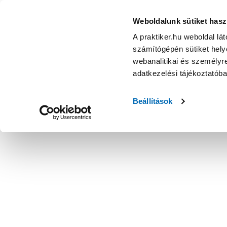
Weboldalunk sütiket hasz
A praktiker.hu weboldal lá
számítógépén sütiket helye
webanalitikai és személyre
adatkezelési tájékoztatób
Beállítások