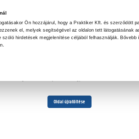
nál
togatásakor Ön hozzájárul, hogy a Praktiker Kft. és szerződött pa
zzenek el, melyek segítségével az oldalon tett látogatásának ad
 szóló hirdetések megjelenítése céljából felhasználják. Bővebb 
Hoppá ...
an.
Váratlan hiba történt
Dolgozunk a hiba javításán. Egy kis türelmet kérünk.
Oldal újratöltése