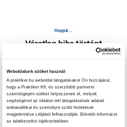
Hoppá ...
Váratlan hiba történt
Dolgozunk a hiba javításán. Egy kis türelmet kérünk.
Weboldalunk sütiket használ
A praktiker.hu weboldal látogatásakor Ön hozzájárul,
Oldal újratöltése
hogy a Praktiker Kft. és szerződött partnerei
számítógépén sütiket helyezzenek el, melyek
segítségével az oldalon tett látogatásának adatait
webanalitikai és személyre szóló hirdetések
megjelenítése céljából felhasználják. Bővebb információ
az adatkezelési tájékoztatóban.