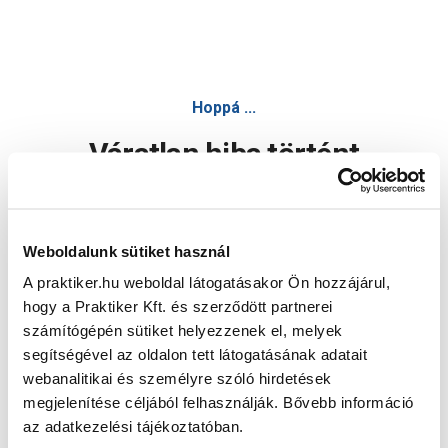
Hoppá ...
Váratlan hiba történt
Dolgozunk a hiba javításán. Egy kis türelmet kérünk.
Weboldalunk sütiket használ
A praktiker.hu weboldal látogatásakor Ön hozzájárul,
Oldal újratöltése
hogy a Praktiker Kft. és szerződött partnerei
számítógépén sütiket helyezzenek el, melyek
segítségével az oldalon tett látogatásának adatait
webanalitikai és személyre szóló hirdetések
megjelenítése céljából felhasználják. Bővebb információ
az adatkezelési tájékoztatóban.