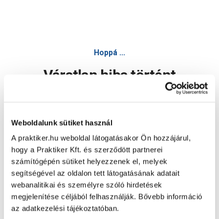
Hoppá ...
Váratlan hiba történt
Dolgozunk a hiba javításán. Egy kis türelmet kérünk.
Weboldalunk sütiket használ
A praktiker.hu weboldal látogatásakor Ön hozzájárul,
Oldal újratöltése
hogy a Praktiker Kft. és szerződött partnerei
számítógépén sütiket helyezzenek el, melyek
segítségével az oldalon tett látogatásának adatait
webanalitikai és személyre szóló hirdetések
megjelenítése céljából felhasználják. Bővebb információ
az adatkezelési tájékoztatóban.