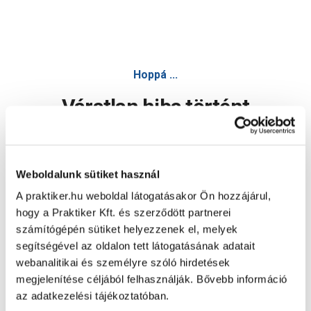
Hoppá ...
Váratlan hiba történt
Dolgozunk a hiba javításán. Egy kis türelmet kérünk.
Weboldalunk sütiket használ
A praktiker.hu weboldal látogatásakor Ön hozzájárul,
Oldal újratöltése
hogy a Praktiker Kft. és szerződött partnerei
számítógépén sütiket helyezzenek el, melyek
segítségével az oldalon tett látogatásának adatait
webanalitikai és személyre szóló hirdetések
megjelenítése céljából felhasználják. Bővebb információ
az adatkezelési tájékoztatóban.