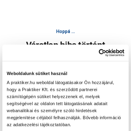
Hoppá ...
Váratlan hiba történt
Dolgozunk a hiba javításán. Egy kis türelmet kérünk.
Weboldalunk sütiket használ
A praktiker.hu weboldal látogatásakor Ön hozzájárul,
Oldal újratöltése
hogy a Praktiker Kft. és szerződött partnerei
számítógépén sütiket helyezzenek el, melyek
segítségével az oldalon tett látogatásának adatait
webanalitikai és személyre szóló hirdetések
megjelenítése céljából felhasználják. Bővebb információ
az adatkezelési tájékoztatóban.