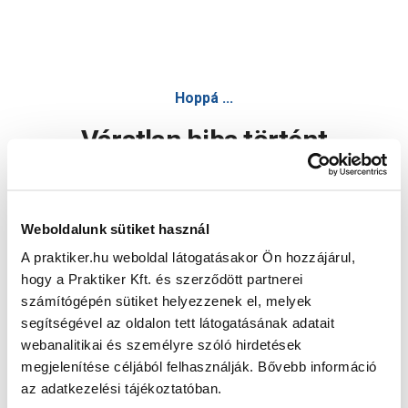
Hoppá ...
Váratlan hiba történt
Dolgozunk a hiba javításán. Egy kis türelmet kérünk.
Weboldalunk sütiket használ
A praktiker.hu weboldal látogatásakor Ön hozzájárul,
Oldal újratöltése
hogy a Praktiker Kft. és szerződött partnerei
számítógépén sütiket helyezzenek el, melyek
segítségével az oldalon tett látogatásának adatait
webanalitikai és személyre szóló hirdetések
megjelenítése céljából felhasználják. Bővebb információ
az adatkezelési tájékoztatóban.