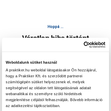
Hoppá ...
Váratlan hiba történt
Dolgozunk a hiba javításán. Egy kis türelmet kérünk.
Weboldalunk sütiket használ
A praktiker.hu weboldal látogatásakor Ön hozzájárul,
Oldal újratöltése
hogy a Praktiker Kft. és szerződött partnerei
számítógépén sütiket helyezzenek el, melyek
segítségével az oldalon tett látogatásának adatait
webanalitikai és személyre szóló hirdetések
megjelenítése céljából felhasználják. Bővebb információ
az adatkezelési tájékoztatóban.