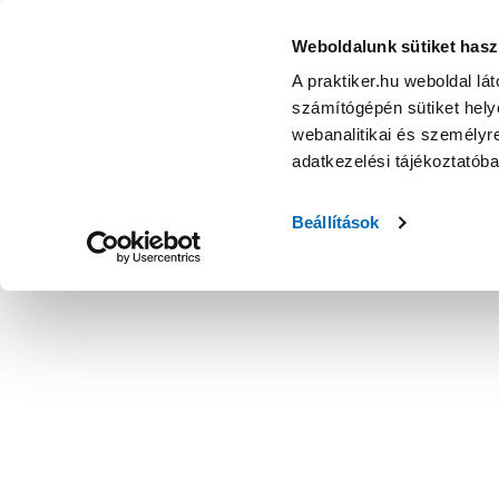
Weboldalunk sütiket hasz
A praktiker.hu weboldal lá
számítógépén sütiket helye
webanalitikai és személyre
adatkezelési tájékoztatób
Beállítások