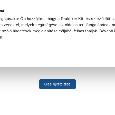
nál
togatásakor Ön hozzájárul, hogy a Praktiker Kft. és szerződött pa
zzenek el, melyek segítségével az oldalon tett látogatásának ad
 szóló hirdetések megjelenítése céljából felhasználják. Bővebb 
Hoppá ...
an.
Váratlan hiba történt
Dolgozunk a hiba javításán. Egy kis türelmet kérünk.
Oldal újratöltése