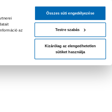
Összes süti engedélyezése
rtnerei
atait
Testre szabás
információ az
Kizárólag az elengedhetetlen
sütiket használja