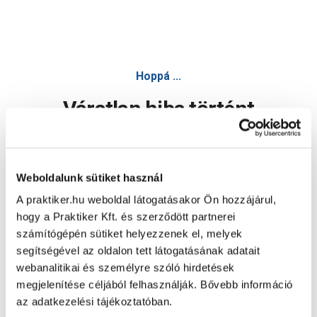
Hoppá ...
Váratlan hiba történt
Dolgozunk a hiba javításán. Egy kis türelmet kérünk.
Weboldalunk sütiket használ
A praktiker.hu weboldal látogatásakor Ön hozzájárul,
Oldal újratöltése
hogy a Praktiker Kft. és szerződött partnerei
számítógépén sütiket helyezzenek el, melyek
segítségével az oldalon tett látogatásának adatait
webanalitikai és személyre szóló hirdetések
megjelenítése céljából felhasználják. Bővebb információ
az adatkezelési tájékoztatóban.