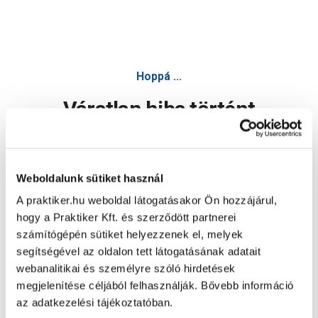
Hoppá ...
Váratlan hiba történt
Dolgozunk a hiba javításán. Egy kis türelmet kérünk.
Weboldalunk sütiket használ
A praktiker.hu weboldal látogatásakor Ön hozzájárul,
Oldal újratöltése
hogy a Praktiker Kft. és szerződött partnerei
számítógépén sütiket helyezzenek el, melyek
segítségével az oldalon tett látogatásának adatait
webanalitikai és személyre szóló hirdetések
megjelenítése céljából felhasználják. Bővebb információ
az adatkezelési tájékoztatóban.