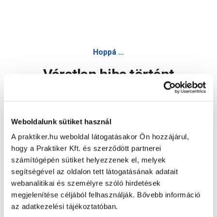
Hoppá ...
Váratlan hiba történt
Dolgozunk a hiba javításán. Egy kis türelmet kérünk.
Weboldalunk sütiket használ
A praktiker.hu weboldal látogatásakor Ön hozzájárul,
Oldal újratöltése
hogy a Praktiker Kft. és szerződött partnerei
számítógépén sütiket helyezzenek el, melyek
segítségével az oldalon tett látogatásának adatait
webanalitikai és személyre szóló hirdetések
megjelenítése céljából felhasználják. Bővebb információ
az adatkezelési tájékoztatóban.