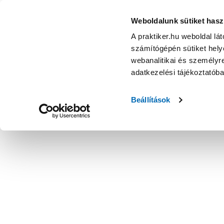
Weboldalunk sütiket hasz
A praktiker.hu weboldal lá
számítógépén sütiket helye
webanalitikai és személyre
adatkezelési tájékoztatób
Beállítások