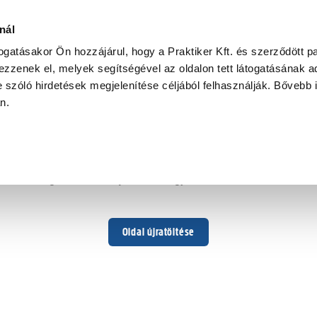
nál
togatásakor Ön hozzájárul, hogy a Praktiker Kft. és szerződött pa
zzenek el, melyek segítségével az oldalon tett látogatásának ad
 szóló hirdetések megjelenítése céljából felhasználják. Bővebb 
Hoppá ...
an.
Váratlan hiba történt
Dolgozunk a hiba javításán. Egy kis türelmet kérünk.
Oldal újratöltése