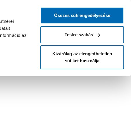
Összes süti engedélyezése
rtnerei
atait
Testre szabás
információ az
Kizárólag az elengedhetetlen
sütiket használja