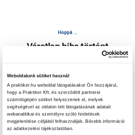
Hoppá ...
Váratlan hiba történt
Dolgozunk a hiba javításán. Egy kis türelmet kérünk.
Weboldalunk sütiket használ
A praktiker.hu weboldal látogatásakor Ön hozzájárul,
Oldal újratöltése
hogy a Praktiker Kft. és szerződött partnerei
számítógépén sütiket helyezzenek el, melyek
segítségével az oldalon tett látogatásának adatait
webanalitikai és személyre szóló hirdetések
megjelenítése céljából felhasználják. Bővebb információ
az adatkezelési tájékoztatóban.