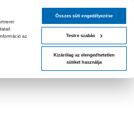
Összes süti engedélyezése
rtnerei
atait
Testre szabás
információ az
Kizárólag az elengedhetetlen
sütiket használja