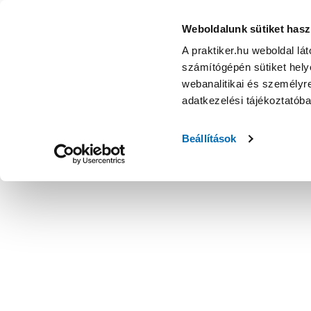
Weboldalunk sütiket hasz
A praktiker.hu weboldal lá
számítógépén sütiket helye
webanalitikai és személyre
adatkezelési tájékoztatób
Beállítások