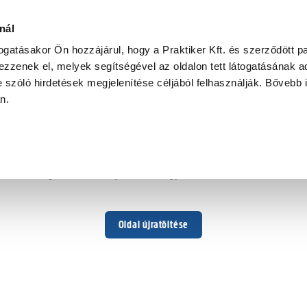
nál
togatásakor Ön hozzájárul, hogy a Praktiker Kft. és szerződött pa
zzenek el, melyek segítségével az oldalon tett látogatásának ad
 szóló hirdetések megjelenítése céljából felhasználják. Bővebb 
Hoppá ...
an.
Váratlan hiba történt
Dolgozunk a hiba javításán. Egy kis türelmet kérünk.
Oldal újratöltése