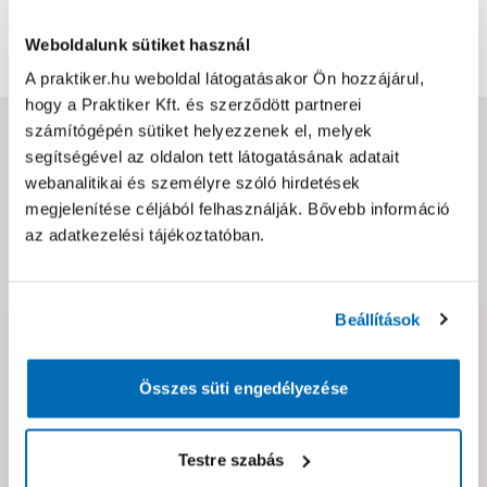
Bővebben
1
0
Weboldalunk sütiket használ
A praktiker.hu weboldal látogatásakor Ön hozzájárul,
hogy a Praktiker Kft. és szerződött partnerei
Jótállás, szavatosság
számítógépén sütiket helyezzenek el, melyek
segítségével az oldalon tett látogatásának adatait
webanalitikai és személyre szóló hirdetések
Csomagolási és súly információk
megjelenítése céljából felhasználják. Bővebb információ
az adatkezelési tájékoztatóban.
Dokumentumok, felelős személy
Beállítások
Hibát találtál az oldalon vagy a termék leírásában?
Kérjük jelezd nekünk!
Összes süti engedélyezése
Testre szabás
Neked ajánljuk!