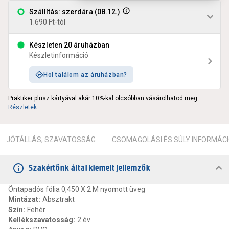
Szállítás: szerdára (08.12.)
1.690 Ft-tól
Készleten 20 áruházban
Készletinformáció
Hol találom az áruházban?
Praktiker plusz kártyával akár 10%-kal olcsóbban vásárolhatod meg.
Részletek
JÓTÁLLÁS, SZAVATOSSÁG
CSOMAGOLÁSI ÉS SÚLY INFORMÁC
Szakértőnk által kiemelt jellemzők
Öntapadós fólia 0,450 X 2 M nyomott üveg
Mintázat
:
Absztrakt
Szín
:
Fehér
Kellékszavatosság
:
2 év