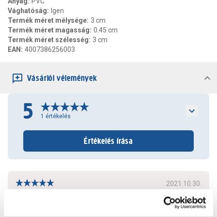
Anyag
:
PVC
Vághatóság
:
Igen
Termék méret mélysége
:
3 cm
Termék méret magasság
:
0.45 cm
Termék méret szélesség
:
3 cm
EAN
:
4007386256003
Vásárlói vélemények
5
1
értékelés
Értékelés írása
2021.10.30.
Tetszett a mintázata. Nagyon jól tapad.