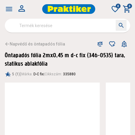
0
0
Napvédő és öntapadós fólia
Öntapadós fólia 2mx0,45 m d-c fix (346-0535) tara,
statikus ablakfólia
|
5
(1)
Márka
:
D-C fix
|
Cikkszám
:
335880