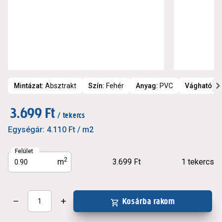
Mintázat
:
Absztrakt
Szín
:
Fehér
Anyag
:
PVC
Vághatósá
3.699 Ft
/ tekercs
Egységár:
4.110 Ft
/ m2
Felület
2
m
3.699 Ft
1
tekercs
Kosárba rakom