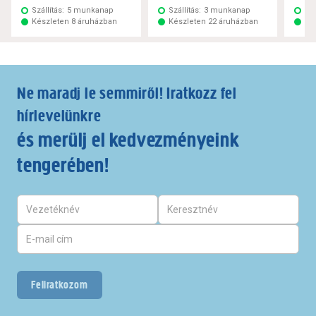
Szállítás:
5 munkanap
Szállítás:
3 munkanap
Szá
Készleten 8 áruházban
Készleten 22 áruházban
Ké
Ne maradj le semmiről! Iratkozz fel
hírlevelünkre
és merülj el kedvezményeink
tengerében!
Feliratkozom