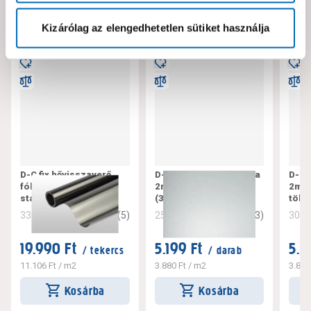
Kizárólag az elengedhetetlen sütiket használja
D-C fix hővisszaverő
D-C-fix öntapadós fólia
D-C-
fólia 2m x 0,90 m
2mx0,67m átlátszó tej
2mx0
statikus
(346-8052)
tölg
3.4
(
5
)
3.7
(
3
)
336995
256956
308
19.990 Ft
5.199 Ft
5.1
/ tekercs
/ darab
11.106 Ft
/ m2
3.880 Ft
/ m2
3.851
Kosárba
Kosárba