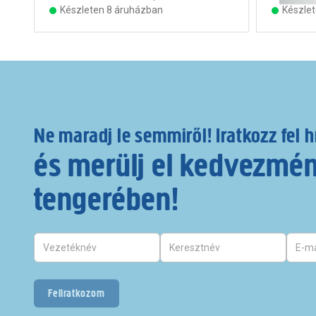
Készleten 8 áruházban
Készle
Ne maradj le semmiről! Iratkozz fel h
és merülj el kedvezmé
tengerében!
Feliratkozom