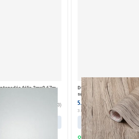
öntapadós fólia 2mx0,67m
D-C-fix öntapadós fólia 2
 tej (346-8052)
sanremo tölgy homok (346
5.199 Ft
/ darab
/ darab
3.7
(
3
)
m2
3.851 Ft
/ m2
Kosárba
Kosárba
s:
3 munkanap
Szállítás:
3 munkanap