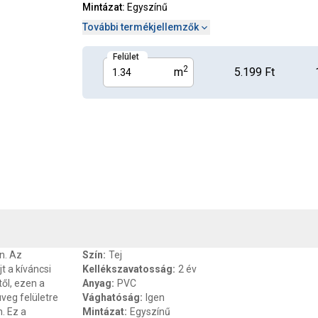
Mintázat
:
Egyszínű
További termékjellemzők
Felület
2
m
5.199 Ft
, SZAVATOSSÁG
CSOMAGOLÁSI ÉS SÚLY INFORMÁCIÓK
DOKU
n. Az
Szín
:
Tej
t a kíváncsi
Kellékszavatosság
:
2 év
től, ezen a
Anyag
:
PVC
üveg felületre
Vághatóság
:
Igen
. Ez a
Mintázat
:
Egyszínű