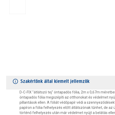
TERMÉKJELLEMZŐK
VÁSÁRLÓI VÉLEMÉNYEK
JÓTÁLLÁS
Szakértőnk által kiemelt jellemzők
D-C-FIX "átlátszó tej" öntapadós fólia, 2m x 0,67m méretbe
öntapadós fólia megszépíti az otthonokat és védelmet nyúj
pillantások ellen. A fóliát védőpapír védi a szennyeződések
papíron a fólia felhelyezés előtt átlátszónak tűnhet, de az 
történő felhelyezés után már védelmet nyújt a belátás ellen