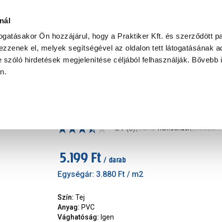
Ke
nál
togatásakor Ön hozzájárul, hogy a Praktiker Kft. és szerződött pa
zzenek el, melyek segítségével az oldalon tett látogatásának ad
Praktiker Professional
Szakiajánló
Ügyintézés és Információ
 szóló hirdetések megjelenítése céljából felhasználják. Bővebb 
an.
ékolás
Napvédő és öntapadós fólia
D-C-fix öntapadós fólia 2mx0,
|
3.7
(3)
Márka
:
Hornschuch
|
Cikkszám
:
5.199 Ft
/ darab
Egységár:
3.880 Ft
/ m2
Szín
:
Tej
Anyag
:
PVC
Vághatóság
:
Igen