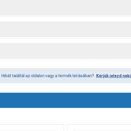
Hibát találtál az oldalon vagy a termék leírásában?
Kérjük jelezd nek