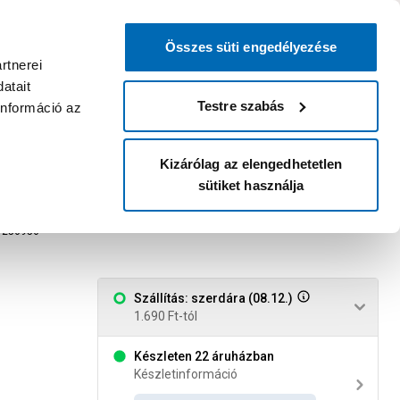
0
0
dvenc áruházam
:
Miért érdemes
Kérlek válassz
bejelentkezni?
Összes süti engedélyezése
Belépés
Listáim
Kosár
rtnerei
atait
Legyél Praktiker Plusz tag!
Áruházak és szolgáltatások
Karrier
Testre szabás
információ az
Kizárólag az elengedhetetlen
sütiket használja
67m átlátszó tej (346-8052)
256956
Szállítás: szerdára (08.12.)
1.690 Ft-tól
Készleten 22 áruházban
Készletinformáció