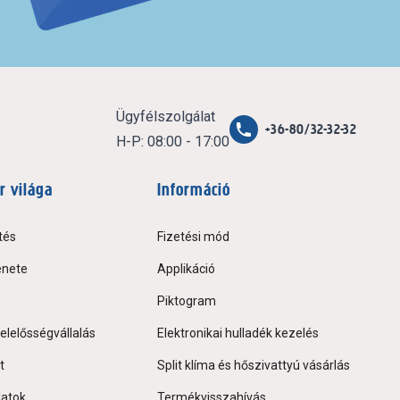
Ügyfélszolgálat
+36-80/32-32-32
H-P: 08:00 - 17:00
r világa
Információ
tés
Fizetési mód
énete
Applikáció
Piktogram
elelősségvállalás
Elektronikai hulladék kezelés
t
Split klíma és hőszivattyú vásárlás
latok
Termékvisszahívás