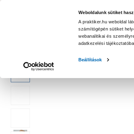
KATEGÓRIÁK
Weboldalunk sütiket hasz
A praktiker.hu weboldal lá
számítógépén sütiket helye
Ajánlatok
Márkanagykövet
Nyereményjáték
webanalitikai és személyre
adatkezelési tájékoztatób
Kezdőoldal
Lakberendezés, háztartás
Függöny, karnis, árny
Beállítások