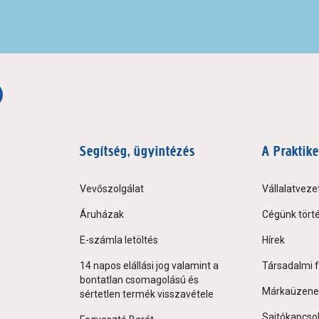
Segítség, ügyintézés
A Praktike
Vevőszolgálat
Vállalatveze
Áruházak
Cégünk tört
E-számla letöltés
Hírek
14 napos elállási jog valamint a
Társadalmi f
bontatlan csomagolású és
Márkaüzene
sértetlen termék visszavétele
Sajtókapcso