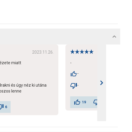
2023.11.26.
20
ézete miatt
-
-
rakni és úgy néz ki utána
-
oszos lenne
19
8
6