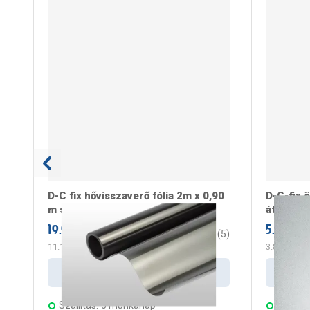
D-C fix hővisszaverő fólia 2m x 0,90
D-C-fix 
m statikus
átlátszó
19.990 Ft
5.199 Ft
/ tekercs
3.4
(
5
)
11.106 Ft
/ m2
3.880 Ft
/ 
Kosárba
Szállítás:
5 munkanap
Szállítá