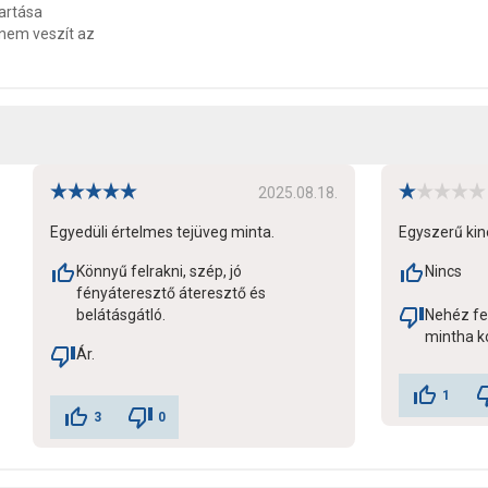
artása
 nem veszít az
2025.08.18.
Egyedüli értelmes tejüveg minta.
Egyszerű kin
Könnyű felrakni, szép, jó
Nincs
fényáteresztő áteresztő és
belátásgátló.
Nehéz fel
mintha k
Ár.
1
3
0