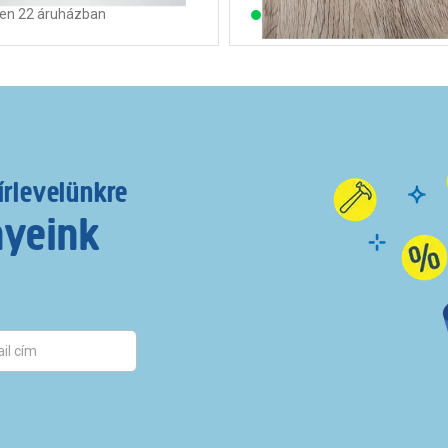
ten 22 áruházban
Készleten 23 áruházban
írlevelünkre
nyeink