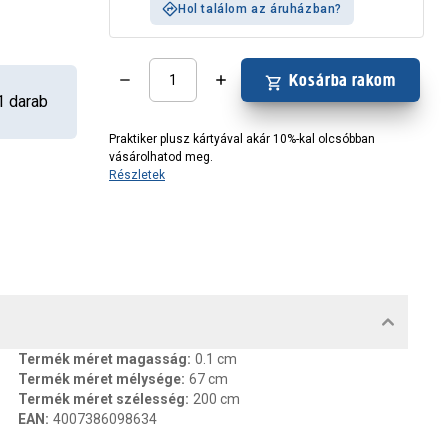
Hol találom az áruházban?
Kosárba rakom
1
darab
Praktiker plusz kártyával akár 10%-kal olcsóbban
vásárolhatod meg.
Részletek
MENTUMOK, FELELŐS SZEMÉLY
Termék méret magasság
:
0.1 cm
Termék méret mélysége
:
67 cm
Termék méret szélesség
:
200 cm
EAN
:
4007386098634