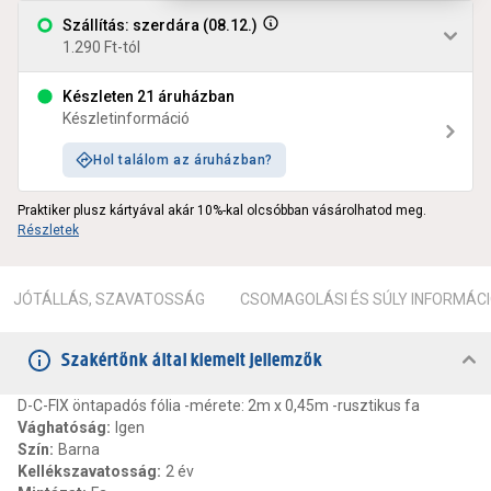
Szállítás: szerdára (08.12.)
1.290 Ft-tól
Készleten 21 áruházban
Készletinformáció
Hol találom az áruházban?
Praktiker plusz kártyával akár 10%-kal olcsóbban vásárolhatod meg.
Részletek
JÓTÁLLÁS, SZAVATOSSÁG
CSOMAGOLÁSI ÉS SÚLY INFORMÁC
Szakértőnk által kiemelt jellemzők
D-C-FIX öntapadós fólia -mérete: 2m x 0,45m -rusztikus fa
Vághatóság
:
Igen
Szín
:
Barna
Kellékszavatosság
:
2 év