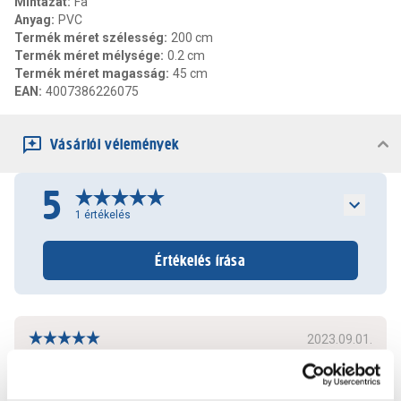
Mintázat
:
Fa
Anyag
:
PVC
Termék méret szélesség
:
200 cm
Termék méret mélysége
:
0.2 cm
Termék méret magasság
:
45 cm
EAN
:
4007386226075
Vásárlói vélemények
5
1
értékelés
Értékelés írása
2023.09.01.
A meglevő bútorhoz ez illik a legjobban.