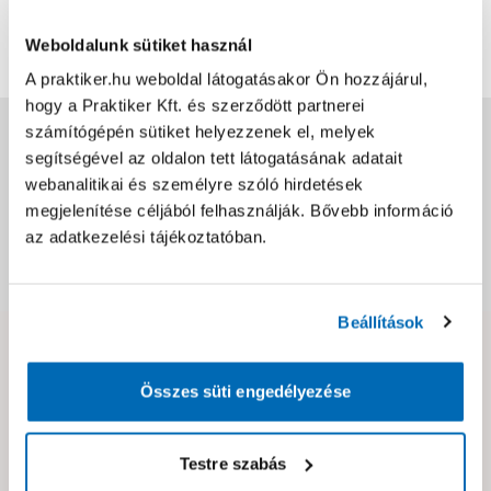
Bővebben
0
0
Weboldalunk sütiket használ
A praktiker.hu weboldal látogatásakor Ön hozzájárul,
hogy a Praktiker Kft. és szerződött partnerei
Jótállás, szavatosság
számítógépén sütiket helyezzenek el, melyek
segítségével az oldalon tett látogatásának adatait
webanalitikai és személyre szóló hirdetések
Csomagolási és súly információk
megjelenítése céljából felhasználják. Bővebb információ
az adatkezelési tájékoztatóban.
Dokumentumok, felelős személy
Beállítások
Hibát találtál az oldalon vagy a termék leírásában?
Kérjük jelezd nekünk!
Összes süti engedélyezése
Testre szabás
Neked ajánljuk!