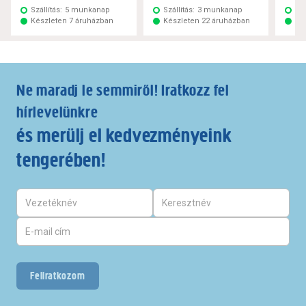
Szállítás:
5 munkanap
Szállítás:
3 munkanap
Szá
Készleten 7 áruházban
Készleten 22 áruházban
Ké
Ne maradj le semmiről! Iratkozz fel
hírlevelünkre
és merülj el kedvezményeink
tengerében!
Feliratkozom