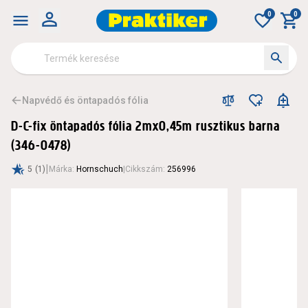
0
0
Napvédő és öntapadós fólia
D-C-fix öntapadós fólia 2mx0,45m rusztikus barna
(346-0478)
|
5
(1)
Márka
:
Hornschuch
|
Cikkszám
:
256996