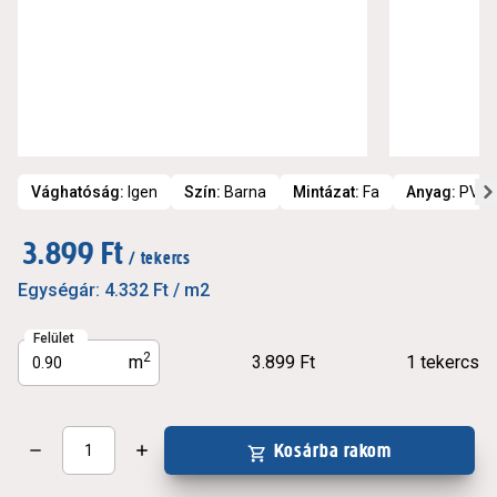
Vághatóság
:
Igen
Szín
:
Barna
Mintázat
:
Fa
Anyag
:
PVC
3.899 Ft
/ tekercs
Egységár:
4.332 Ft
/ m2
Felület
2
m
3.899 Ft
1
tekercs
Kosárba rakom