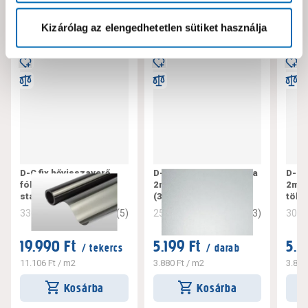
Kizárólag az elengedhetetlen sütiket használja
D-C fix hővisszaverő
D-C-fix öntapadós fólia
D-C-
fólia 2m x 0,90 m
2mx0,67m átlátszó tej
2mx0
statikus
(346-8052)
tölg
3.4
(
5
)
3.7
(
3
)
336995
256956
308
19.990 Ft
5.199 Ft
5.1
/ tekercs
/ darab
11.106 Ft
/ m2
3.880 Ft
/ m2
3.851
Kosárba
Kosárba