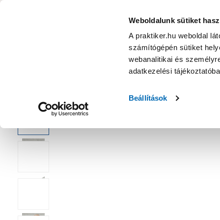
KATEGÓRIÁK
Weboldalunk sütiket hasz
A praktiker.hu weboldal lá
számítógépén sütiket helye
Ajánlatok
Márkanagykövet
Nyereményjáték
webanalitikai és személyre
adatkezelési tájékoztatób
Kezdőoldal
Lakberendezés, háztartás
Függöny, karnis, árny
Beállítások