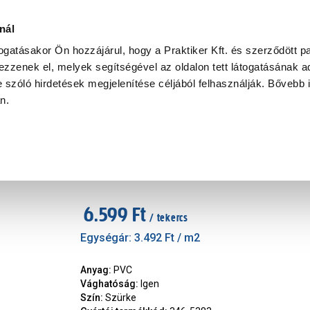
Ke
nál
togatásakor Ön hozzájárul, hogy a Praktiker Kft. és szerződött pa
zzenek el, melyek segítségével az oldalon tett látogatásának ad
Praktiker Professional
Szakiajánló
Ügyintézés és Információ
 szóló hirdetések megjelenítése céljából felhasználják. Bővebb 
an.
ékolás
Napvédő és öntapadós fólia
ajtófólia 346-5383 0,9x2,1m s
Márka
:
Hornschuch
|
Cikkszám
:
416505
6.599 Ft
/ tekercs
Egységár:
3.492 Ft
/ m2
Anyag
:
PVC
Vághatóság
:
Igen
Szín
:
Szürke