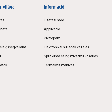
r világa
Információ
tés
Fizetési mód
énete
Applikáció
Piktogram
elelősségvállalás
Elektronikai hulladék kezelés
t
Split klíma és hőszivattyú vásárlás
latok
Termékvisszahívás