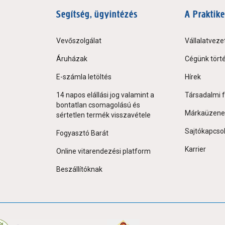
Segítség, ügyintézés
A Praktike
Vevőszolgálat
Vállalatveze
Áruházak
Cégünk tört
E-számla letöltés
Hírek
14 napos elállási jog valamint a
Társadalmi f
bontatlan csomagolású és
Márkaüzene
sértetlen termék visszavétele
Sajtókapcso
Fogyasztó Barát
Karrier
Online vitarendezési platform
Beszállítóknak