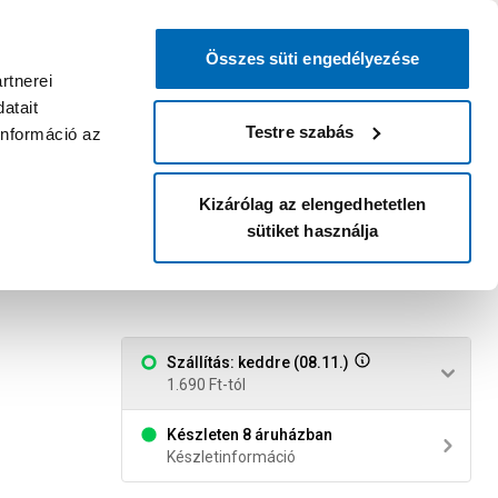
0
0
dvenc áruházam
:
Miért érdemes
Kérlek válassz
bejelentkezni?
Összes süti engedélyezése
Belépés
Listáim
Kosár
rtnerei
atait
Legyél Praktiker Plusz tag!
Áruházak és szolgáltatások
Karrier
Testre szabás
információ az
Kizárólag az elengedhetetlen
sütiket használja
zürke egyszínű
Szállítás: keddre (08.11.)
1.690 Ft-tól
Készleten 8 áruházban
Készletinformáció