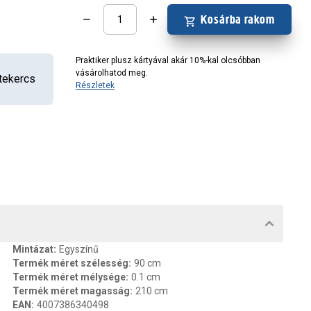
Kosárba rakom
Praktiker plusz kártyával akár 10%-kal olcsóbban
vásárolhatod meg.
tekercs
Részletek
MENTUMOK, FELELŐS SZEMÉLY
Mintázat
:
Egyszínű
Termék méret szélesség
:
90 cm
Termék méret mélysége
:
0.1 cm
Termék méret magasság
:
210 cm
EAN
:
4007386340498