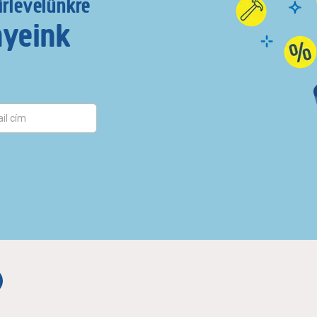
írlevelünkre
nyeink