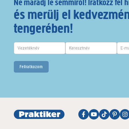
Ne maradj le semmiről! Iratkozz fel h
és merülj el kedvezmé
tengerében!
Feliratkozom