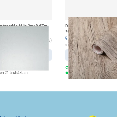
öntapadós fólia 2mx0,67m
D-C-fix öntapadós fólia 2
 tej (346-8052)
sanremo tölgy homok (346
5.199 Ft
/ darab
/ darab
3.7
(
3
)
m2
3.851 Ft
/ m2
Kosárba
Kosárba
s:
2 munkanap
Szállítás:
2 munkanap
ten 21 áruházban
Készleten 22 áruházban