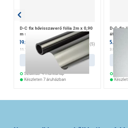
D-C fix hővisszaverő fólia 2m x 0,90
D-C-fix 
m statikus
átlátszó
19.990 Ft
5.199 Ft
/ tekercs
3.4
(
5
)
11.106 Ft
/ m2
3.880 Ft
/ 
Kosárba
Szállítás:
4 munkanap
Szállítá
Készleten 7 áruházban
Készle