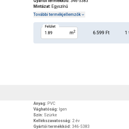
Gyártói termékkód
:
346-5383
Mintázat
:
Egyszínű
További termékjellemzők
Felület
2
m
6.599 Ft
1
, SZAVATOSSÁG
CSOMAGOLÁSI ÉS SÚLY INFORMÁCIÓK
DOKU
Anyag
:
PVC
Vághatóság
:
Igen
Szín
:
Szürke
Kellékszavatosság
:
2 év
Gyártói termékkód
:
346-5383