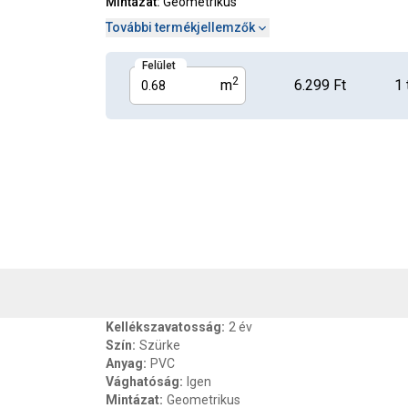
Mintázat
:
Geometrikus
További termékjellemzők
Felület
2
m
6.299 Ft
1
, SZAVATOSSÁG
CSOMAGOLÁSI ÉS SÚLY INFORMÁCIÓK
DOKU
Kellékszavatosság
:
2 év
Szín
:
Szürke
Anyag
:
PVC
Vághatóság
:
Igen
Mintázat
:
Geometrikus