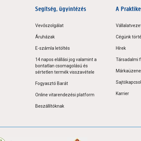
Segítség, ügyintézés
A Praktike
Vevőszolgálat
Vállalatveze
Áruházak
Cégünk tört
E-számla letöltés
Hírek
14 napos elállási jog valamint a
Társadalmi f
bontatlan csomagolású és
Márkaüzene
sértetlen termék visszavétele
Sajtókapcso
Fogyasztó Barát
Karrier
Online vitarendezési platform
Beszállítóknak