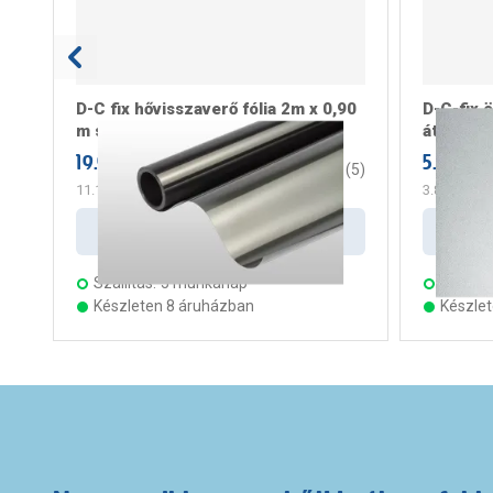
D-C fix hővisszaverő fólia 2m x 0,90
D-C-fix 
m statikus
átlátszó
19.990 Ft
5.199 Ft
/ tekercs
3.4
(
5
)
11.106 Ft
/ m2
3.880 Ft
/ 
Kosárba
Szállítás:
5 munkanap
Szállítá
Készleten 8 áruházban
Készle