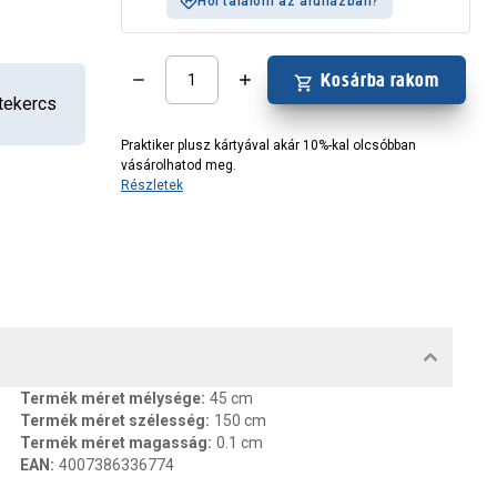
Hol találom az áruházban?
Kosárba rakom
tekercs
Praktiker plusz kártyával akár 10%-kal olcsóbban
vásárolhatod meg.
Részletek
MENTUMOK, FELELŐS SZEMÉLY
Termék méret mélysége
:
45 cm
Termék méret szélesség
:
150 cm
Termék méret magasság
:
0.1 cm
EAN
:
4007386336774