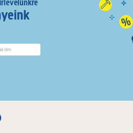
írlevelünkre
nyeink