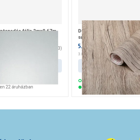
öntapadós fólia 2mx0,67m
D-C-fix öntapadós fólia 2
 tej (346-8052)
sanremo tölgy homok (346
5.199 Ft
/ darab
/ darab
3.7
(
3
)
m2
3.851 Ft
/ m2
Kosárba
Kosárba
s:
3 munkanap
Szállítás:
3 munkanap
ten 22 áruházban
Készleten 23 áruházban