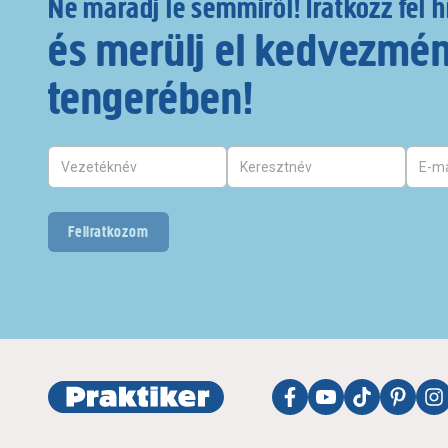
Ne maradj le semmiről! Iratkozz fel h
és merülj el kedvezmé
tengerében!
Feliratkozom