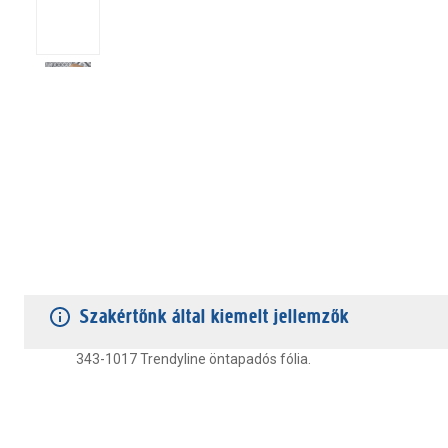
TERMÉKJELLEMZŐK
VÁSÁRLÓI VÉLEMÉNYEK
JÓTÁLLÁS
Szakértőnk által kiemelt jellemzők
343-1017 Trendyline öntapadós fólia.