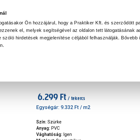
Ke
nál
togatásakor Ön hozzájárul, hogy a Praktiker Kft. és szerződött pa
zzenek el, melyek segítségével az oldalon tett látogatásának ad
Praktiker Professional
Szakiajánló
Ügyintézés és Információ
 szóló hirdetések megjelenítése céljából felhasználják. Bővebb 
an.
ékolás
Napvédő és öntapadós fólia
D-C fix öntapadós fólia 0,450 x
Márka
:
D-C fix
|
Cikkszám
:
337448
6.299 Ft
/ tekercs
Egységár:
9.332 Ft
/ m2
Szín
:
Szürke
Anyag
:
PVC
Vághatóság
:
Igen