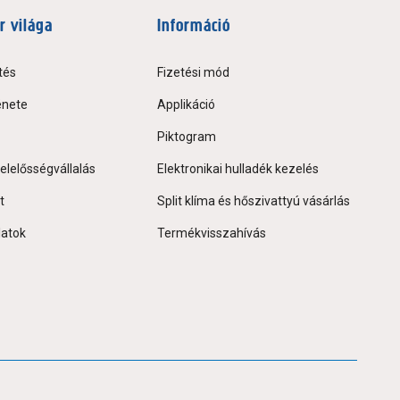
r világa
Információ
tés
Fizetési mód
énete
Applikáció
Piktogram
elelősségvállalás
Elektronikai hulladék kezelés
t
Split klíma és hőszivattyú vásárlás
latok
Termékvisszahívás