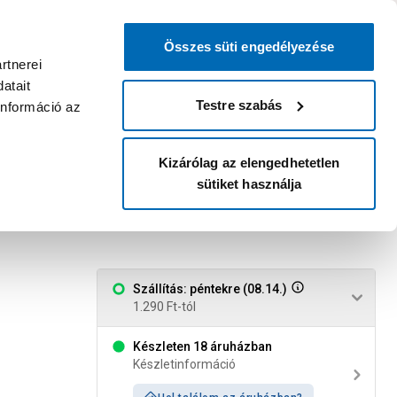
0
0
dvenc áruházam
:
Miért érdemes
Kérlek válassz
bejelentkezni?
Összes süti engedélyezése
Belépés
Listáim
Kosár
rtnerei
atait
Legyél Praktiker Plusz tag!
Áruházak és szolgáltatások
Karrier
Testre szabás
információ az
Kizárólag az elengedhetetlen
sütiket használja
 1,5 m
Szállítás: péntekre (08.14.)
1.290 Ft-tól
Készleten 18 áruházban
Készletinformáció