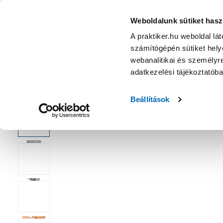
KATEGÓRIÁK
Weboldalunk sütiket hasz
A praktiker.hu weboldal lá
számítógépén sütiket helye
Ajánlatok
Márkanagykövet
Nyereményjáték
webanalitikai és személyre
adatkezelési tájékoztatób
Kezdőoldal
Lakberendezés, háztartás
Függöny, karnis, árny
Beállítások