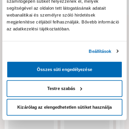
számítógépén sütiket helyezzenek el, melyek
Dokumentumok, felelős személy
segítségével az oldalon tett látogatásának adatait
webanalitikai és személyre szóló hirdetések
megjelenítése céljából felhasználják. Bővebb információ
Hibát találtál az oldalon vagy a termék leírásában?
az adatkezelési tájékoztatóban.
Kérjük jelezd nekünk!
Beállítások
Neked ajánljuk!
Összes süti engedélyezése
Testre szabás
Kizárólag az elengedhetetlen sütiket használja