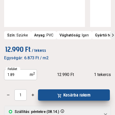
Szín
:
Szürke
Anyag
:
PVC
Vághatóság
:
Igen
Gyártói te
12.990 Ft
/ tekercs
Egységár:
6.873 Ft
/ m2
Felület
2
m
12.990 Ft
1
tekercs
Kosárba rakom
Szállítás: péntekre (08.14.)