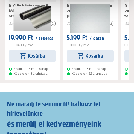
D-C fix hővisszaverő
D-C-fix öntapadós fólia
D-C-
fólia 2m x 0,90 m
2mx0,67m átlátszó tej
2mx0
statikus
(346-8052)
tölg
3.4
(
5
)
3.7
(
3
)
336995
256956
308
19.990 Ft
5.199 Ft
5.1
/ tekercs
/ darab
11.106 Ft
/ m2
3.880 Ft
/ m2
3.851
Kosárba
Kosárba
Szállítás:
5 munkanap
Szállítás:
3 munkanap
Szá
Készleten 8 áruházban
Készleten 22 áruházban
Ké
Ne maradj le semmiről! Iratkozz fel
hírlevelünkre
és merülj el kedvezményeink