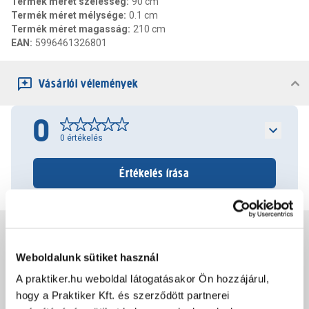
Termék méret szélesség
:
90 cm
Termék méret mélysége
:
0.1 cm
Termék méret magasság
:
210 cm
EAN
:
5996461326801
Vásárlói vélemények
0
0
értékelés
Értékelés írása
Jótállás, szavatosság
Weboldalunk sütiket használ
Csomagolási és súly információk
A praktiker.hu weboldal látogatásakor Ön hozzájárul,
hogy a Praktiker Kft. és szerződött partnerei