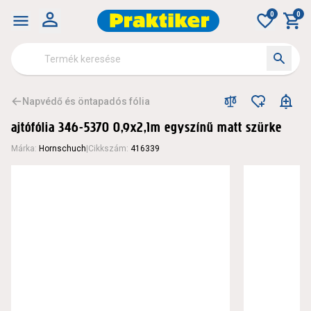
0
0
Napvédő és öntapadós fólia
ajtófólia 346-5370 0,9x2,1m egyszínű matt szürke
Márka
:
Hornschuch
|
Cikkszám
:
416339