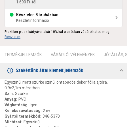
1.690 Ft-tól
Készleten 8 áruházban
Készletinformáció
Praktiker plusz kártyával akár 10%-kal olcsóbban vásárolhatod meg.
Részletek
TERMÉKJELLEMZŐK
VÁSÁRLÓI VÉLEMÉNYEK
JÓTÁLLÁS,
Szakértőnk által kiemelt jellemzők
Egyszínű, matt szürke színű, öntapadós dekor fólia ajtóra,
0,9x2,1m méretben.
Szín
:
Szürke
Anyag
:
PVC
Vághatóság
:
Igen
Kellékszavatosság
:
2 év
Gyártói termékkód
:
346-5370
Mintázat
:
Egyszínű