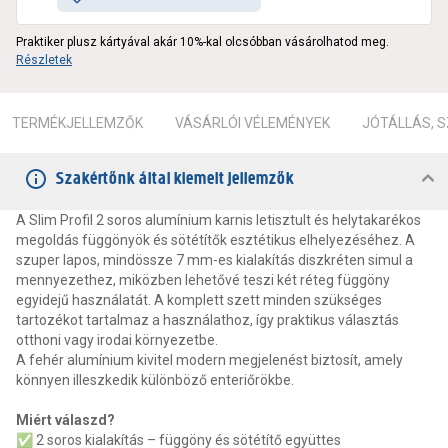
Praktiker plusz kártyával akár 10%-kal olcsóbban vásárolhatod meg.
Részletek
TERMÉKJELLEMZŐK
VÁSÁRLÓI VÉLEMÉNYEK
JÓTÁLLÁS, 
Szakértőnk által kiemelt jellemzők
A Slim Profil 2 soros alumínium karnis letisztult és helytakarékos
megoldás függönyök és sötétítők esztétikus elhelyezéséhez. A
szuper lapos, mindössze 7 mm-es kialakítás diszkréten simul a
mennyezethez, miközben lehetővé teszi két réteg függöny
egyidejű használatát. A komplett szett minden szükséges
tartozékot tartalmaz a használathoz, így praktikus választás
otthoni vagy irodai környezetbe.
A fehér alumínium kivitel modern megjelenést biztosít, amely
könnyen illeszkedik különböző enteriőrökbe.
Miért válaszd?
✅ 2 soros kialakítás – függöny és sötétítő együttes