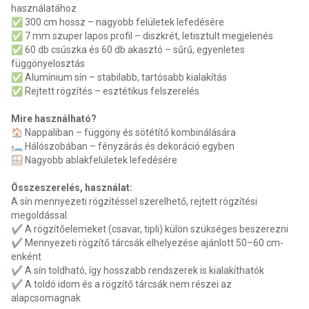
használatához
✅ 300 cm hossz – nagyobb felületek lefedésére
✅ 7 mm szuper lapos profil – diszkrét, letisztult megjelenés
✅ 60 db csúszka és 60 db akasztó – sűrű, egyenletes
függönyelosztás
✅ Alumínium sín – stabilabb, tartósabb kialakítás
✅ Rejtett rögzítés – esztétikus felszerelés
Mire használható?
🏠 Nappaliban – függöny és sötétítő kombinálására
🛏️ Hálószobában – fényzárás és dekoráció egyben
🪟 Nagyobb ablakfelületek lefedésére
Összeszerelés, használat:
A sín mennyezeti rögzítéssel szerelhető, rejtett rögzítési
megoldással.
✔️ A rögzítőelemeket (csavar, tipli) külön szükséges beszerezni
✔️ Mennyezeti rögzítő tárcsák elhelyezése ajánlott 50–60 cm-
enként
✔️ A sín toldható, így hosszabb rendszerek is kialakíthatók
✔️ A toldó idom és a rögzítő tárcsák nem részei az
alapcsomagnak