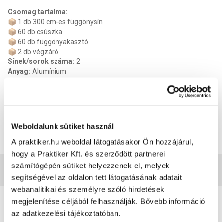
Csomag tartalma:
📦 1 db 300 cm-es függönysín
📦 60 db csúszka
📦 60 db függönyakasztó
📦 2 db végzáró
Sínek/sorok száma
:
2
Anyag
:
Alumínium
Gyártói termékkód
:
SP300
Szín
:
Fehér
Kellékszavatosság
:
2 év
Termék méret magasság
:
300 cm
Termék méret szélesség
:
5.46 cm
Weboldalunk sütiket használ
Termék méret mélysége
:
0.7 cm
EAN
:
5999887667398
A praktiker.hu weboldal látogatásakor Ön hozzájárul,
hogy a Praktiker Kft. és szerződött partnerei
számítógépén sütiket helyezzenek el, melyek
Vásárlói vélemények
segítségével az oldalon tett látogatásának adatait
webanalitikai és személyre szóló hirdetések
0
megjelenítése céljából felhasználják. Bővebb információ
0
értékelés
az adatkezelési tájékoztatóban.