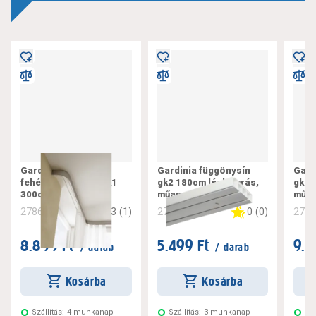
Gardinia műanyag,
Gardinia függönysín
Gard
fehér függönysín gk1
gk2 180cm légkamrás,
gk2 
300cm
műanyag, fehér
műan
3
(
1
)
0
(
0
)
278616
278619
278
8.899 Ft
5.499 Ft
9.7
/ darab
/ darab
Kosárba
Kosárba
Szállítás:
4 munkanap
Szállítás:
3 munkanap
Szá