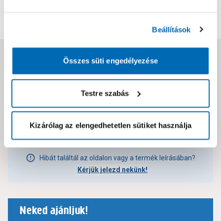
Értékelés írása
Beállítások
Jótállás, szavatosság
Összes süti engedélyezése
Csomagolási és súly információk
Testre szabás
Dokumentumok, felelős személy
Kizárólag az elengedhetetlen sütiket használja
Hibát találtál az oldalon vagy a termék leírásában?
Kérjük jelezd nekünk!
Neked ajánljuk!