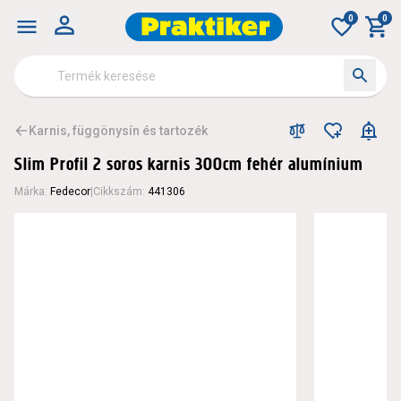
0
0
Karnis, függönysín és tartozék
Slim Profil 2 soros karnis 300cm fehér alumínium
Márka
:
Fedecor
|
Cikkszám
:
441306