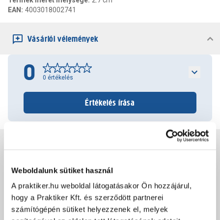
Termék méret mélysége
:
2.7 cm
EAN
:
4003018002741
Vásárlói vélemények
0
0
értékelés
Értékelés írása
Jótállás, szavatosság
Weboldalunk sütiket használ
Csomagolási és súly információk
A praktiker.hu weboldal látogatásakor Ön hozzájárul,
hogy a Praktiker Kft. és szerződött partnerei
Dokumentumok, felelős személy
számítógépén sütiket helyezzenek el, melyek