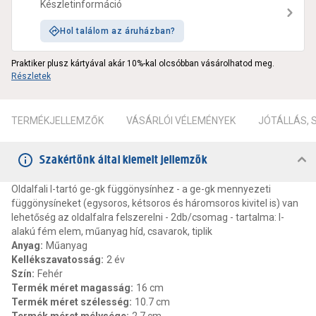
Készletinformáció
Hol találom az áruházban?
Praktiker plusz kártyával akár 10%-kal olcsóbban vásárolhatod meg.
Részletek
TERMÉKJELLEMZŐK
VÁSÁRLÓI VÉLEMÉNYEK
JÓTÁLLÁS,
Szakértőnk által kiemelt jellemzők
Oldalfali l-tartó ge-gk függönysínhez - a ge-gk mennyezeti
függönysíneket (egysoros, kétsoros és háromsoros kivitel is) van
lehetőség az oldalfalra felszerelni - 2db/csomag - tartalma: l-
alakú fém elem, műanyag híd, csavarok, tiplik
Anyag
:
Műanyag
Kellékszavatosság
:
2 év
Szín
:
Fehér
Termék méret magasság
:
16 cm
Termék méret szélesség
:
10.7 cm