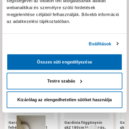
segítségével az oldalon tett látogatásának adatait
webanalitikai és személyre szóló hirdetések
megjelenítése céljából felhasználják. Bővebb információ
Hibát találtál az oldalon vagy a termék leírásában?
az adatkezelési tájékoztatóban.
Kérjük jelezd nekünk!
Beállítások
Neked ajánljuk!
Összes süti engedélyezése
Testre szabás
Kizárólag az elengedhetetlen sütiket használja
Gardinia műanyag,
Gardinia függönysín
Gard
fehér függönysín gk1
gk2 180cm légkamrás,
gk2 