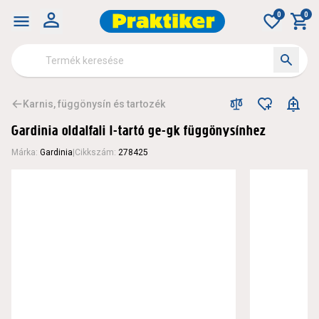
0
0
Karnis, függönysín és tartozék
Gardinia oldalfali l-tartó ge-gk függönysínhez
Márka
:
Gardinia
|
Cikkszám
:
278425