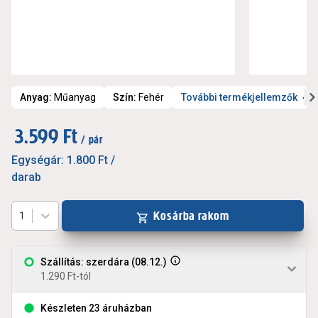
Anyag
:
Műanyag
Szín
:
Fehér
További termékjellemzők
3.599 Ft
/ pár
Egységár:
1.800 Ft
/
darab
Kosárba rakom
1
Szállítás: szerdára (08.12.)
1.290 Ft-tól
Készleten 23 áruházban