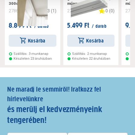
300cm
műanyag, fehér
műan
3
(
1
)
0
(
0
)
278616
278619
278
8.899 Ft
5.499 Ft
9.7
/ darab
/ darab
Kosárba
Kosárba
Szállítás:
3 munkanap
Szállítás:
2 munkanap
Szá
Készleten 23 áruházban
Készleten 22 áruházban
Ké
Ne maradj le semmiről! Iratkozz fel
hírlevelünkre
és merülj el kedvezményeink
tengerében!