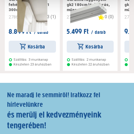
fehér függönysín gk1
gk2 180cm légkamrás,
gk2 
300cm
műanyag, fehér
műan
3
(
1
)
0
(
0
)
278616
278619
278
8.899 Ft
5.499 Ft
9.7
/ darab
/ darab
Kosárba
Kosárba
Szállítás:
3 munkanap
Szállítás:
2 munkanap
Szá
Készleten 23 áruházban
Készleten 22 áruházban
Ké
Ne maradj le semmiről! Iratkozz fel
hírlevelünkre
és merülj el kedvezményeink
tengerében!