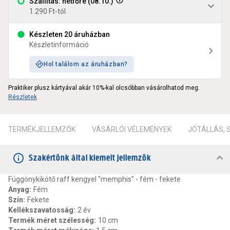
Szállítás: hétfőre (08.10.)
1.290 Ft-tól
Készleten 20 áruházban
Készletinformáció
Hol találom az áruházban?
Praktiker plusz kártyával akár 10%-kal olcsóbban vásárolhatod meg.
Részletek
TERMÉKJELLEMZŐK
VÁSÁRLÓI VÉLEMÉNYEK
JÓTÁLLÁS,
Szakértőnk által kiemelt jellemzők
Függönykikötő raff kengyel "memphis" - fém - fekete
Anyag
:
Fém
Szín
:
Fekete
Kellékszavatosság
:
2 év
Termék méret szélesség
:
10 cm