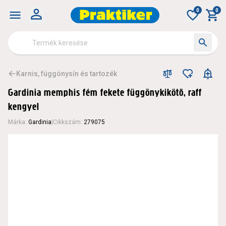
0
0
Karnis, függönysín és tartozék
Gardinia memphis fém fekete függönykikötő, raff
kengyel
Márka
:
Gardinia
|
Cikkszám
:
279075