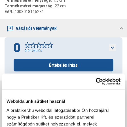
Termék méret mélysége
:
1.5 cm
Termék méret magasság
:
22 cm
EAN
:
4003018115281
Vásárlói vélemények
0
0
értékelés
Értékelés írása
Jótállás, szavatosság
Weboldalunk sütiket használ
Csomagolási és súly információk
A praktiker.hu weboldal látogatásakor Ön hozzájárul,
hogy a Praktiker Kft. és szerződött partnerei
számítógépén sütiket helyezzenek el, melyek
Dokumentumok, felelős személy