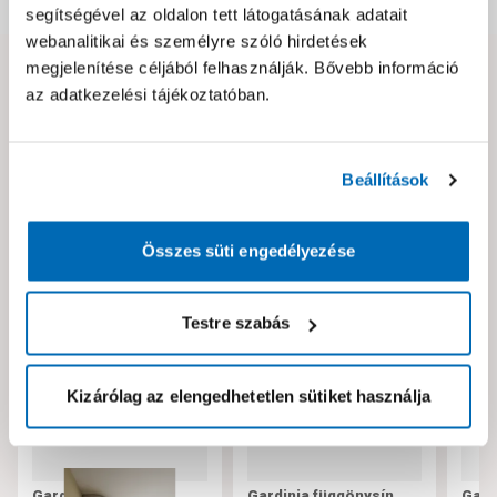
segítségével az oldalon tett látogatásának adatait
webanalitikai és személyre szóló hirdetések
megjelenítése céljából felhasználják. Bővebb információ
Hibát találtál az oldalon vagy a termék leírásában?
az adatkezelési tájékoztatóban.
Kérjük jelezd nekünk!
Beállítások
Neked ajánljuk!
Összes süti engedélyezése
Testre szabás
Kizárólag az elengedhetetlen sütiket használja
Gardinia műanyag,
Gardinia függönysín
Gard