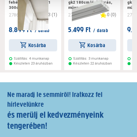
fehér függönysín gk1
gk2 180cm légkamrás,
gk2 
300cm
műanyag, fehér
műan
3
(
1
)
0
(
0
)
278616
278619
278
8.899 Ft
5.499 Ft
9.7
/ darab
/ darab
Kosárba
Kosárba
Szállítás:
4 munkanap
Szállítás:
3 munkanap
Szá
Készleten 23 áruházban
Készleten 22 áruházban
Ké
Ne maradj le semmiről! Iratkozz fel
hírlevelünkre
és merülj el kedvezményeink
tengerében!