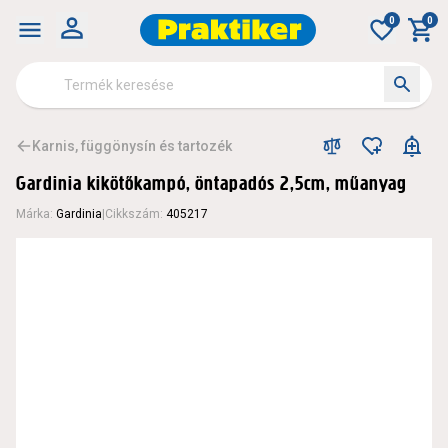
0
0
Karnis, függönysín és tartozék
Gardinia kikötőkampó, öntapadós 2,5cm, műanyag
Márka
:
Gardinia
|
Cikkszám
:
405217