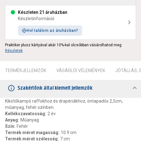
Készleten 21 áruházban
Készletinformáció
Hol találom az áruházban?
Praktiker plusz kártyával akár 10%-kal olcsóbban vásárolhatod meg.
Részletek
TERMÉKJELLEMZŐK
VÁSÁRLÓI VÉLEMÉNYEK
JÓTÁLLÁS,
Szakértőnk által kiemelt jellemzők
Kikötőkampó raffokhoz és drapériákhoz, öntapadós 2,5cm,
műanyag, fehér színben.
Kellékszavatosság
:
2 év
Anyag
:
Műanyag
Szín
:
Fehér
Termék méret magasság
:
10.9 cm
Termék méret szélesség
:
7 cm