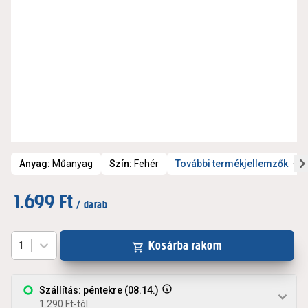
Anyag
:
Műanyag
Szín
:
Fehér
További termékjellemzők
1.699 Ft
/ darab
Kosárba rakom
1
Szállítás: péntekre (08.14.)
1.290 Ft-tól