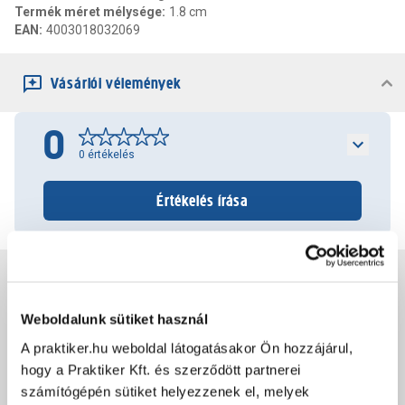
Termék méret mélysége
:
1.8 cm
EAN
:
4003018032069
Vásárlói vélemények
0
0
értékelés
Értékelés írása
Jótállás, szavatosság
Weboldalunk sütiket használ
Csomagolási és súly információk
A praktiker.hu weboldal látogatásakor Ön hozzájárul,
hogy a Praktiker Kft. és szerződött partnerei
számítógépén sütiket helyezzenek el, melyek
Dokumentumok, felelős személy