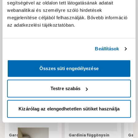
segítségével az oldalon tett látogatásának adatait
webanalitikai és személyre szóló hirdetések
megjelenítése céljából felhasználják. Bővebb információ
Hibát találtál az oldalon vagy a termék leírásában?
az adatkezelési tájékoztatóban.
Kérjük jelezd nekünk!
Beállítások
Neked ajánljuk!
Összes süti engedélyezése
Testre szabás
Kizárólag az elengedhetetlen sütiket használja
Gardinia műanyag,
Gardinia függönysín
Gard