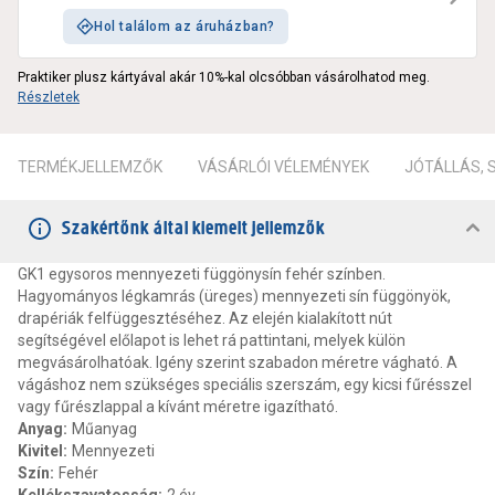
Hol találom az áruházban?
Praktiker plusz kártyával akár 10%-kal olcsóbban vásárolhatod meg.
Részletek
TERMÉKJELLEMZŐK
VÁSÁRLÓI VÉLEMÉNYEK
JÓTÁLLÁS,
Szakértőnk által kiemelt jellemzők
GK1 egysoros mennyezeti függönysín fehér színben.
Hagyományos légkamrás (üreges) mennyezeti sín függönyök,
drapériák felfüggesztéséhez. Az elején kialakított nút
segítségével előlapot is lehet rá pattintani, melyek külön
megvásárolhatóak. Igény szerint szabadon méretre vágható. A
vágáshoz nem szükséges speciális szerszám, egy kicsi fűrésszel
vagy fűrészlappal a kívánt méretre igazítható.
Anyag
:
Műanyag
Kivitel
:
Mennyezeti
Szín
:
Fehér