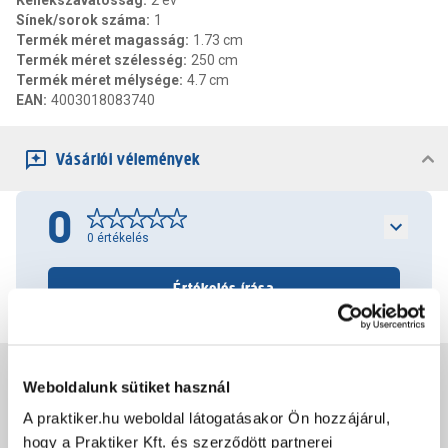
Kellékszavatosság
:
2 év
Sínek/sorok száma
:
1
Termék méret magasság
:
1.73 cm
Termék méret szélesség
:
250 cm
Termék méret mélysége
:
4.7 cm
EAN
:
4003018083740
Vásárlói vélemények
0
0
értékelés
Értékelés írása
Jótállás, szavatosság
Weboldalunk sütiket használ
A praktiker.hu weboldal látogatásakor Ön hozzájárul,
Csomagolási és súly információk
hogy a Praktiker Kft. és szerződött partnerei