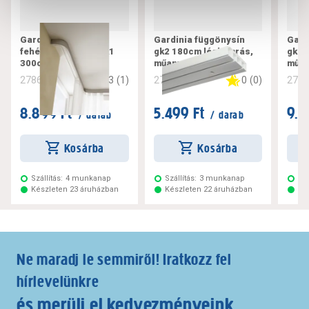
Gardinia műanyag,
Gardinia függönysín
Gard
fehér függönysín gk1
gk2 180cm légkamrás,
gk2 
300cm
műanyag, fehér
műan
3
(
1
)
0
(
0
)
278616
278619
278
8.899 Ft
5.499 Ft
9.7
/ darab
/ darab
Kosárba
Kosárba
Szállítás:
4 munkanap
Szállítás:
3 munkanap
Szá
Készleten 23 áruházban
Készleten 22 áruházban
Ké
Ne maradj le semmiről! Iratkozz fel
hírlevelünkre
és merülj el kedvezményeink