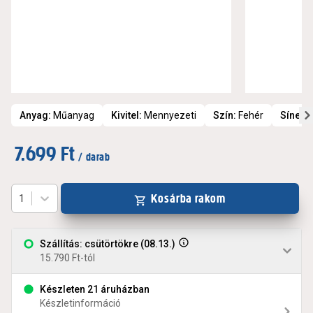
Anyag
:
Műanyag
Kivitel
:
Mennyezeti
Szín
:
Fehér
Sínek/
7.699 Ft
/ darab
Kosárba rakom
1
Szállítás: csütörtökre (08.13.)
15.790 Ft-tól
Készleten 21 áruházban
Készletinformáció