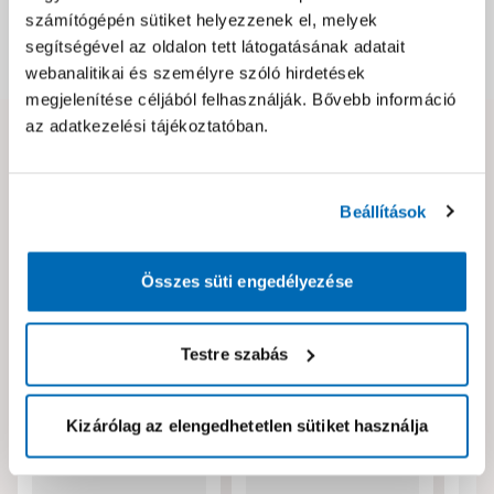
számítógépén sütiket helyezzenek el, melyek
segítségével az oldalon tett látogatásának adatait
Dokumentumok, felelős személy
webanalitikai és személyre szóló hirdetések
megjelenítése céljából felhasználják. Bővebb információ
az adatkezelési tájékoztatóban.
Hibát találtál az oldalon vagy a termék leírásában?
Kérjük jelezd nekünk!
Beállítások
Neked ajánljuk!
Összes süti engedélyezése
Testre szabás
Kizárólag az elengedhetetlen sütiket használja