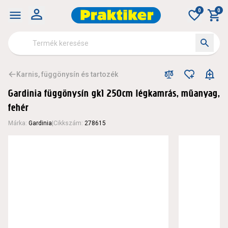
0
0
Karnis, függönysín és tartozék
Gardinia függönysín gk1 250cm légkamrás, műanyag,
fehér
Márka
:
Gardinia
|
Cikkszám
:
278615