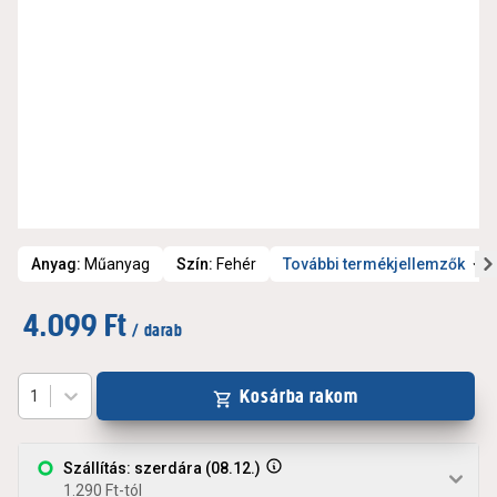
Anyag
:
Műanyag
Szín
:
Fehér
További termékjellemzők
4.099 Ft
/ darab
Kosárba rakom
1
Szállítás: szerdára (08.12.)
1.290 Ft-tól