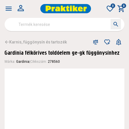
0
0
Karnis, függönysín és tartozék
Gardinia félköríves toldóelem ge-gk függönysínhez
Márka
:
Gardinia
|
Cikkszám
:
278560