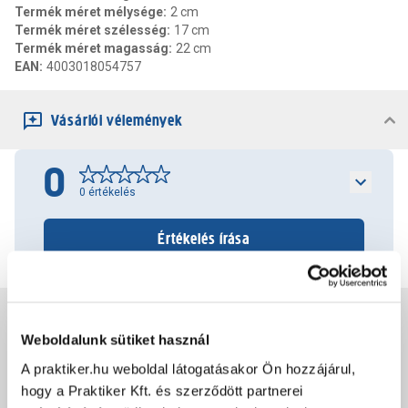
Termék méret mélysége
:
2 cm
Termék méret szélesség
:
17 cm
Termék méret magasság
:
22 cm
EAN
:
4003018054757
Vásárlói vélemények
0
0
értékelés
Értékelés írása
Jótállás, szavatosság
Weboldalunk sütiket használ
A praktiker.hu weboldal látogatásakor Ön hozzájárul,
Csomagolási és súly információk
hogy a Praktiker Kft. és szerződött partnerei