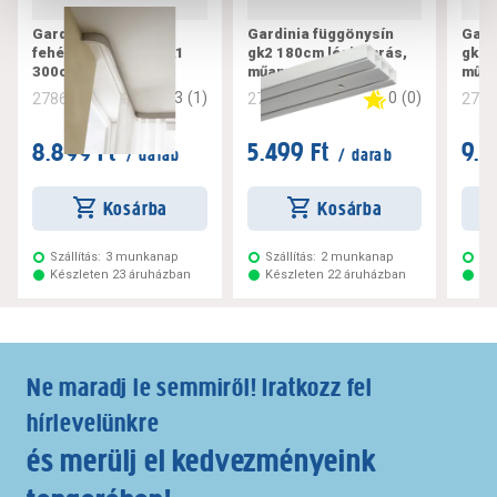
Gardinia műanyag,
Gardinia függönysín
Gard
fehér függönysín gk1
gk2 180cm légkamrás,
gk2 
300cm
műanyag, fehér
műan
3
(
1
)
0
(
0
)
278616
278619
278
8.899 Ft
5.499 Ft
9.7
/ darab
/ darab
Kosárba
Kosárba
Szállítás:
3 munkanap
Szállítás:
2 munkanap
Szá
Készleten 23 áruházban
Készleten 22 áruházban
Ké
Ne maradj le semmiről! Iratkozz fel
hírlevelünkre
és merülj el kedvezményeink