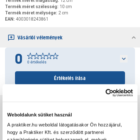
Termék méret magasság
:
12 cm
Termék méret szélesség
:
10 cm
Termék méret mélysége
:
2 cm
EAN
:
4003018243861
Vásárlói vélemények
0
0
értékelés
Értékelés írása
Jótállás, szavatosság
Weboldalunk sütiket használ
A praktiker.hu weboldal látogatásakor Ön hozzájárul,
Csomagolási és súly információk
hogy a Praktiker Kft. és szerződött partnerei
számítógépén sütiket helyezzenek el, melyek