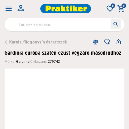
0
0
Karnis, függönysín és tartozék
Gardinia európa szatén ezüst végzáró másodrúdhoz
Márka
:
Gardinia
|
Cikkszám
:
279742