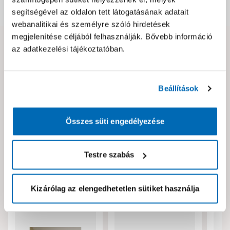
Dokumentumok, felelős személy
segítségével az oldalon tett látogatásának adatait
webanalitikai és személyre szóló hirdetések
megjelenítése céljából felhasználják. Bővebb információ
az adatkezelési tájékoztatóban.
Hibát találtál az oldalon vagy a termék leírásában?
Kérjük jelezd nekünk!
Beállítások
Neked ajánljuk!
Összes süti engedélyezése
Testre szabás
Kizárólag az elengedhetetlen sütiket használja