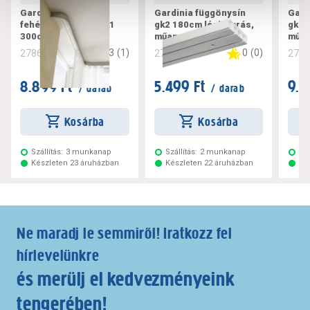
Gardinia műanyag,
Gardinia függönysín
Gard
fehér függönysín gk1
gk2 180cm légkamrás,
gk2 
300cm
műanyag, fehér
műan
3
(
1
)
0
(
0
)
278616
278619
278
8.899 Ft
5.499 Ft
9.7
/ darab
/ darab
Kosárba
Kosárba
Szállítás:
3 munkanap
Szállítás:
2 munkanap
Szá
Készleten 23 áruházban
Készleten 22 áruházban
Ké
Ne maradj le semmiről! Iratkozz fel
hírlevelünkre
és merülj el kedvezményeink
tengerében!