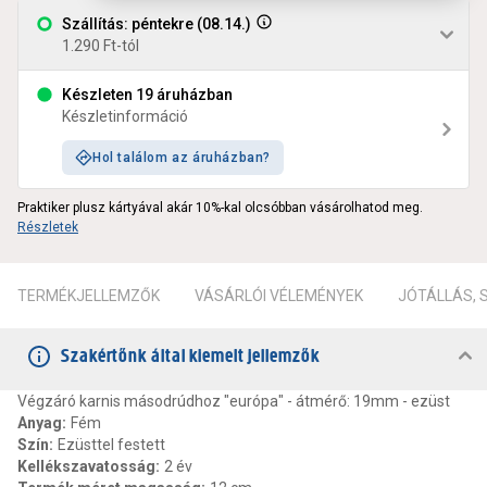
Szállítás: péntekre (08.14.)
1.290 Ft-tól
Készleten 19 áruházban
Készletinformáció
Hol találom az áruházban?
Praktiker plusz kártyával akár 10%-kal olcsóbban vásárolhatod meg.
Részletek
TERMÉKJELLEMZŐK
VÁSÁRLÓI VÉLEMÉNYEK
JÓTÁLLÁS,
Szakértőnk által kiemelt jellemzők
Végzáró karnis másodrúdhoz "európa" - átmérő: 19mm - ezüst
Anyag
:
Fém
Szín
:
Ezüsttel festett
Kellékszavatosság
:
2 év