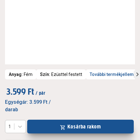
Anyag
:
Fém
Szín
:
Ezüsttel festett
További termékjellemző
3.599 Ft
/ pár
Egységár:
3.599 Ft
/
darab
Kosárba rakom
1