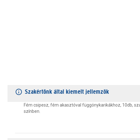
TERMÉKJELLEMZŐK
VÁSÁRLÓI VÉLEMÉNYEK
JÓTÁLLÁS
Szakértőnk által kiemelt jellemzők
Fém csipesz, fém akasztóval függönykarikákhoz, 10db, sz
színben.