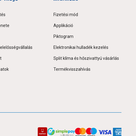
tés
Fizetési mód
énete
Applikáció
Piktogram
elelősségvállalás
Elektronikai hulladék kezelés
t
Split klíma és hőszivattyú vásárlás
latok
Termékvisszahívás