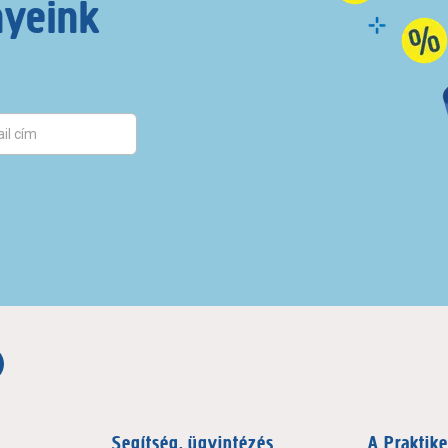
nyeink
Segítség, ügyintézés
A Praktike