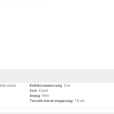
, SZAVATOSSÁG
CSOMAGOLÁSI ÉS SÚLY INFORMÁCIÓK
DOKU
atén ezüst
Kellékszavatosság
:
2 év
Szín
:
Ezüst
Anyag
:
Fém
Termék méret magasság
:
13 cm