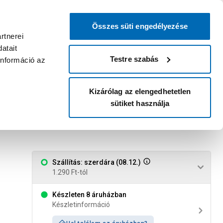
0
0
dvenc áruházam
:
Miért érdemes
Kérlek válassz
bejelentkezni?
Összes süti engedélyezése
Belépés
Listáim
Kosár
rtnerei
atait
Legyél Praktiker Plusz tag!
Áruházak és szolgáltatások
Karrier
Testre szabás
információ az
Kizárólag az elengedhetetlen
sütiket használja
Szállítás: szerdára (08.12.)
1.290 Ft-tól
Készleten 8 áruházban
Készletinformáció