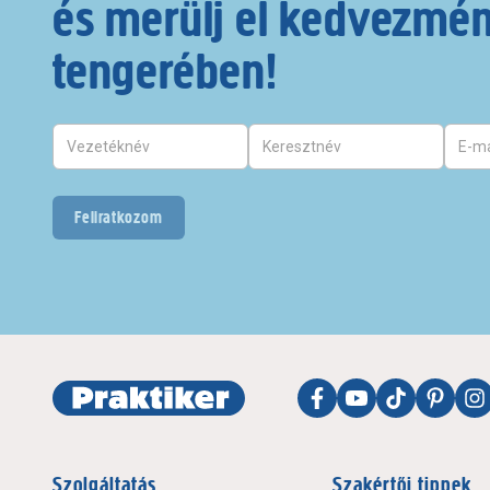
és merülj el kedvezmé
tengerében!
Feliratkozom
Szolgáltatás
Szakértői tippek