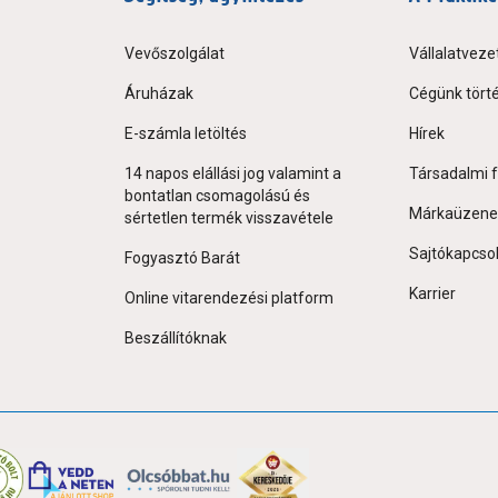
Vevőszolgálat
Vállalatveze
Áruházak
Cégünk tört
E-számla letöltés
Hírek
14 napos elállási jog valamint a
Társadalmi f
bontatlan csomagolású és
Márkaüzene
sértetlen termék visszavétele
Sajtókapcso
Fogyasztó Barát
Karrier
Online vitarendezési platform
Beszállítóknak