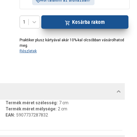
Hol találom az áruházban?
Kosárba rakom
1
Praktiker plusz kártyával akár 10%-kal olcsóbban vásárolhatod
meg.
Részletek
MENTUMOK, FELELŐS SZEMÉLY
Termék méret szélesség
:
7 cm
Termék méret mélysége
:
2 cm
EAN
:
5907737287832