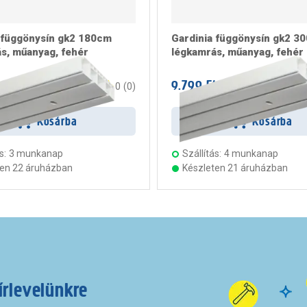
 függönysín gk2 180cm
Gardinia függönysín gk2 3
s, műanyag, fehér
légkamrás, műanyag, fehér
t
9.799 Ft
/ darab
/ darab
0
(
0
)
Kosárba
Kosárba
s:
3 munkanap
Szállítás:
4 munkanap
ten 22 áruházban
Készleten 21 áruházban
írlevelünkre