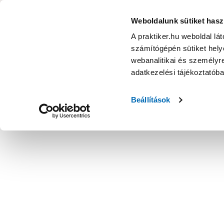
KATEGÓRIÁK
Weboldalunk sütiket hasz
A praktiker.hu weboldal lá
számítógépén sütiket helye
Ajánlatok
Márkanagykövet
Nyereményjáték
webanalitikai és személyre
adatkezelési tájékoztatób
Kezdőoldal
Lakberendezés, háztartás
Függöny, karnis, árny
Beállítások