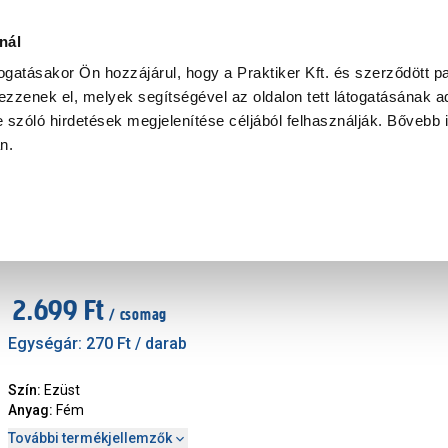
Ke
nál
togatásakor Ön hozzájárul, hogy a Praktiker Kft. és szerződött pa
zzenek el, melyek segítségével az oldalon tett látogatásának ad
Praktiker Professional
Szakiajánló
Ügyintézés és Információ
 szóló hirdetések megjelenítése céljából felhasználják. Bővebb 
an.
ékolás
Karnis, függönysín és tartozék
Gardinia csíptető, fém, 10db, ezüst
Márka
:
Gardinia
|
Cikkszám
:
405644
2.699 Ft
/ csomag
Egységár:
270 Ft
/ darab
Szín
:
Ezüst
Anyag
:
Fém
További termékjellemzők