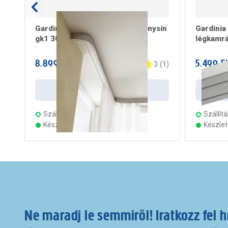
Gardinia műanyag, fehér függönysín
Gardinia
gk1 300cm
légkamrá
8.899 Ft
5.499 F
/ darab
3
(
1
)
Kosárba
Szállítás:
4 munkanap
Szállítá
Készleten 23 áruházban
Készle
Ne maradj le semmiről! Iratkozz fel h