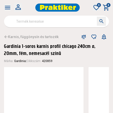
0
0
Karnis, függönysín és tartozék
Gardinia 1-soros karnis profil chicago 240cm ø,
20mm, fém, nemesacél színű
Márka
:
Gardinia
|
Cikkszám
:
420859