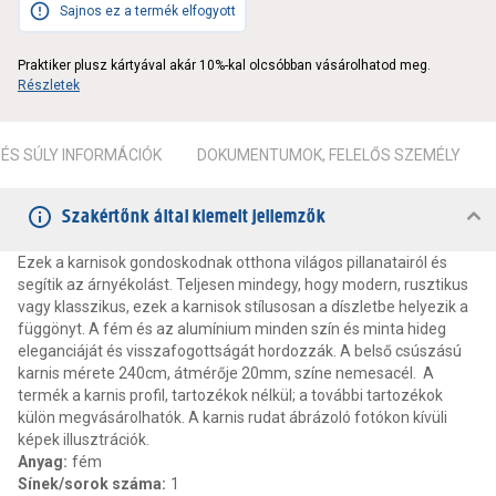
Sajnos ez a termék elfogyott
Praktiker plusz kártyával akár 10%-kal olcsóbban vásárolhatod meg.
Részletek
ÉS SÚLY INFORMÁCIÓK
DOKUMENTUMOK, FELELŐS SZEMÉLY
Szakértőnk által kiemelt jellemzők
Ezek a karnisok gondoskodnak otthona világos pillanatairól és
segítik az árnyékolást. Teljesen mindegy, hogy modern, rusztikus
vagy klasszikus, ezek a karnisok stílusosan a díszletbe helyezik a
függönyt. A fém és az alumínium minden szín és minta hideg
eleganciáját és visszafogottságát hordozzák. A belső csúszású
karnis mérete 240cm, átmérője 20mm, színe nemesacél. A
termék a karnis profil, tartozékok nélkül; a további tartozékok
külön megvásárolhatók. A karnis rudat ábrázoló fotókon kívüli
képek illusztrációk.
Anyag
:
fém
Sínek/sorok száma
:
1