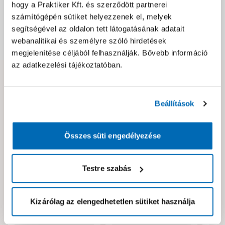
hogy a Praktiker Kft. és szerződött partnerei
Csomagolási és súly információk
számítógépén sütiket helyezzenek el, melyek
segítségével az oldalon tett látogatásának adatait
webanalitikai és személyre szóló hirdetések
Dokumentumok, felelős személy
megjelenítése céljából felhasználják. Bővebb információ
az adatkezelési tájékoztatóban.
Hibát találtál az oldalon vagy a termék leírásában?
Kérjük jelezd nekünk!
Beállítások
Neked ajánljuk!
Összes süti engedélyezése
Testre szabás
Kizárólag az elengedhetetlen sütiket használja