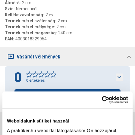
Átmérő
:
2 cm
Szín
:
Nemesacél
Kellékszavatosság
:
2 év
Termék méret szélesség
:
2 cm
Termék méret mélysége
:
2 cm
Termék méret magasság
:
240 cm
EAN
:
4003018329954
Vásárlói vélemények
0
0
értékelés
Értékelés írása
Weboldalunk sütiket használ
Jótállás, szavatosság
A praktiker.hu weboldal látogatásakor Ön hozzájárul,