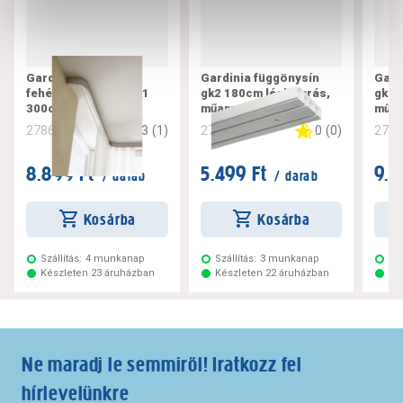
Gardinia műanyag,
Gardinia függönysín
Gard
fehér függönysín gk1
gk2 180cm légkamrás,
gk2 
300cm
műanyag, fehér
műan
3
(
1
)
0
(
0
)
278616
278619
278
8.899 Ft
5.499 Ft
9.7
/ darab
/ darab
Kosárba
Kosárba
Szállítás:
4 munkanap
Szállítás:
3 munkanap
Szá
Készleten 23 áruházban
Készleten 22 áruházban
Ké
Ne maradj le semmiről! Iratkozz fel
hírlevelünkre