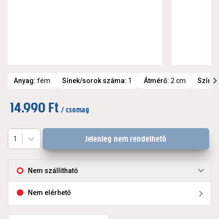
Anyag
:
fém
Sínek/sorok száma
:
1
Átmérő
:
2 cm
Szín
:
N
14.990 Ft
/ csomag
Jelenleg nem rendelhető
1
Nem szállítható
Nem elérhető