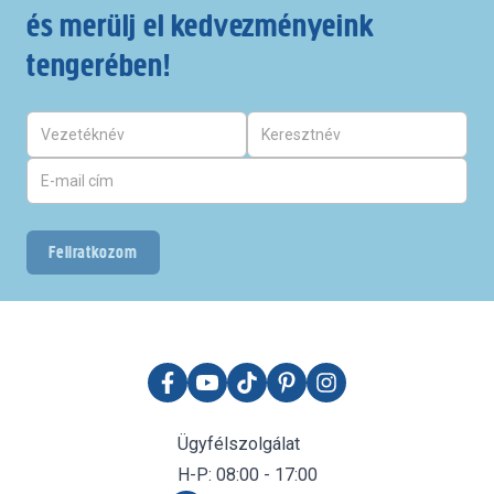
és merülj el kedvezményeink
tengerében!
Feliratkozom
Ügyfélszolgálat
H-P: 08:00 - 17:00