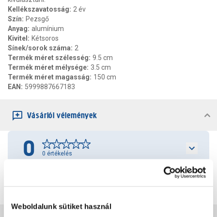
Kellékszavatosság
:
2 év
Szín
:
Pezsgő
Anyag
:
alumínium
Kivitel
:
Kétsoros
Sínek/sorok száma
:
2
Termék méret szélesség
:
9.5 cm
Termék méret mélysége
:
3.5 cm
Termék méret magasság
:
150 cm
EAN
:
5999887667183
Vásárlói vélemények
0
0
értékelés
Értékelés írása
Weboldalunk sütiket használ