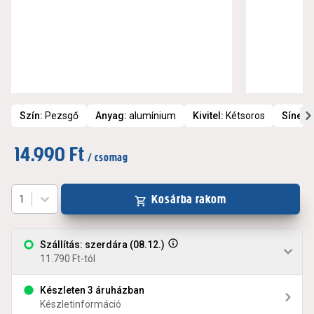
Szín
:
Pezsgő
Anyag
:
alumínium
Kivitel
:
Kétsoros
Sínek/
14.990 Ft
/ csomag
Kosárba rakom
1
Szállítás: szerdára (08.12.)
11.790 Ft-tól
Készleten 3 áruházban
Készletinformáció