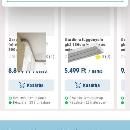
Gardinia műanyag,
Gardinia függönysín
Gard
fehér függönysín gk1
gk2 180cm légkamrás,
gk2 
300cm
műanyag, fehér
műan
3
(
1
)
0
(
0
)
278616
278619
278
8.899 Ft
5.499 Ft
9.7
/ darab
/ darab
Kosárba
Kosárba
Szállítás:
4 munkanap
Szállítás:
3 munkanap
Szá
Készleten 23 áruházban
Készleten 22 áruházban
Ké