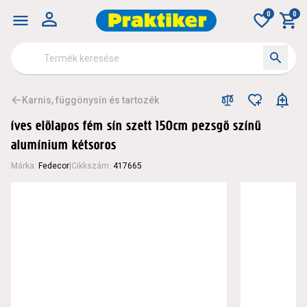
0
0
Karnis, függönysín és tartozék
íves előlapos fém sín szett 150cm pezsgő színű
alumínium kétsoros
Márka
:
Fedecor
|
Cikkszám
:
417665