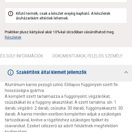
Kifutó termék, csak a készlet erejéig kapható. A készletek
áruházanként eltérőek lehetnek.
Praktiker plusz kártyával akár 10%-kal olcsóbban vásárolhatod meg.
Részletek
ÉS SÚLY INFORMÁCIÓK
DOKUMENTUMOK, FELELŐS SZEMÉLY
Szakértőnk által kiemelt jellemzők
Alumínium karnis pezsgő színű. Előlapos függönysín szett fix
hosszúságra gyártva.
A komplett szett tartalmazza a függönysínt, végzárókat,
csúszkákat és a függöny akasztókat. A szett tartalma: sín: 1
darab, végzáró: 2 darab, csúszka: 30 darab, függönyakasztó: 30
darab. A karnis minden esetben kompletten adjuk a szükséges
tartozékaival, kivéve a rögzítéshez szükséges tipliket és
csavarokat. Ezeket célszerű az adott felületnek megfelelően
kiválasztani.