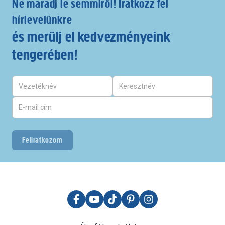
Ne maradj le semmiről! Iratkozz fel
hírlevelünkre
és merülj el kedvezményeink
tengerében!
Feliratkozom