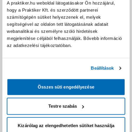
Jótállás, szavatosság
A praktiker.hu weboldal látogatásakor Ön hozzájárul,
hogy a Praktiker Kft. és szerződött partnerei
számítógépén sütiket helyezzenek el, melyek
Csomagolási és súly információk
segítségével az oldalon tett látogatásának adatait
webanalitikai és személyre szóló hirdetések
megjelenítése céljából felhasználják. Bővebb információ
Dokumentumok, felelős személy
az adatkezelési tájékoztatóban.
Hibát találtál az oldalon vagy a termék leírásában?
Beállítások
Kérjük jelezd nekünk!
Összes süti engedélyezése
Neked ajánljuk!
Testre szabás
Kizárólag az elengedhetetlen sütiket használja