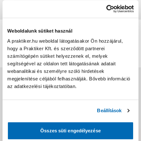
Vásárlói vélemények
0
Weboldalunk sütiket használ
0
értékelés
A praktiker.hu weboldal látogatásakor Ön hozzájárul,
hogy a Praktiker Kft. és szerződött partnerei
Értékelés írása
számítógépén sütiket helyezzenek el, melyek
segítségével az oldalon tett látogatásának adatait
webanalitikai és személyre szóló hirdetések
Jótállás, szavatosság
megjelenítése céljából felhasználják. Bővebb információ
az adatkezelési tájékoztatóban.
Csomagolási és súly információk
Beállítások
Dokumentumok, felelős személy
Összes süti engedélyezése