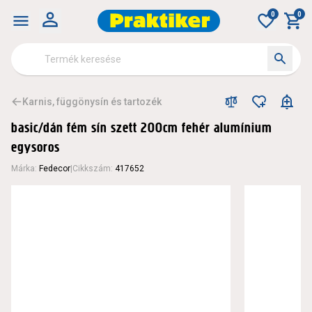
0
0
Karnis, függönysín és tartozék
basic/dán fém sín szett 200cm fehér alumínium
egysoros
Márka
:
Fedecor
|
Cikkszám
:
417652