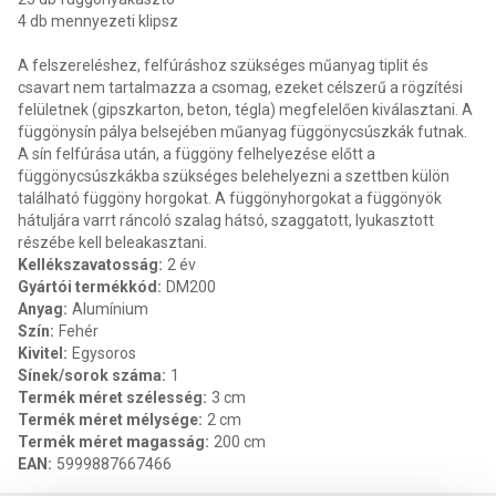
4 db mennyezeti klipsz
A felszereléshez, felfúráshoz szükséges műanyag tiplit és
csavart nem tartalmazza a csomag, ezeket célszerű a rögzítési
felületnek (gipszkarton, beton, tégla) megfelelően kiválasztani. A
függönysín pálya belsejében műanyag függönycsúszkák futnak.
A sín felfúrása után, a függöny felhelyezése előtt a
függönycsúszkákba szükséges belehelyezni a szettben külön
található függöny horgokat. A függönyhorgokat a függönyök
hátuljára varrt ráncoló szalag hátsó, szaggatott, lyukasztott
részébe kell beleakasztani.
Kellékszavatosság
:
2 év
Gyártói termékkód
:
DM200
Anyag
:
Alumínium
Szín
:
Fehér
Kivitel
:
Egysoros
Sínek/sorok száma
:
1
Termék méret szélesség
:
3 cm
Termék méret mélysége
:
2 cm
Termék méret magasság
:
200 cm
EAN
:
5999887667466