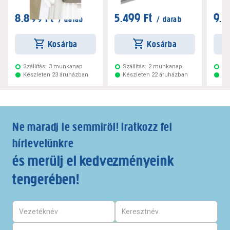
8.899 Ft
5.499 Ft
9.7
/ darab
/ darab
Kosárba
Kosárba
Szállítás:
3 munkanap
Szállítás:
2 munkanap
Szá
Készleten 23 áruházban
Készleten 22 áruházban
Ké
Ne maradj le semmiről! Iratkozz fel
hírlevelünkre
és merülj el kedvezményeink
tengerében!