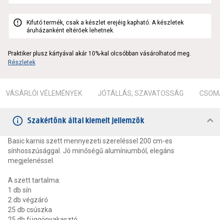
Kifutó termék, csak a készlet erejéig kapható. A készletek
áruházanként eltérőek lehetnek.
Praktiker plusz kártyával akár 10%-kal olcsóbban vásárolhatod meg.
Részletek
VÁSÁRLÓI VÉLEMÉNYEK
JÓTÁLLÁS, SZAVATOSSÁG
CSOMA
Szakértőnk által kiemelt jellemzők
Basic karnis szett mennyezeti szereléssel 200 cm-es
sínhosszúsággal. Jó minőségű alumíniumból, elegáns
megjelenéssel.
A szett tartalma:
1 db sín
2 db végzáró
25 db csúszka
25 db függönyakasztó