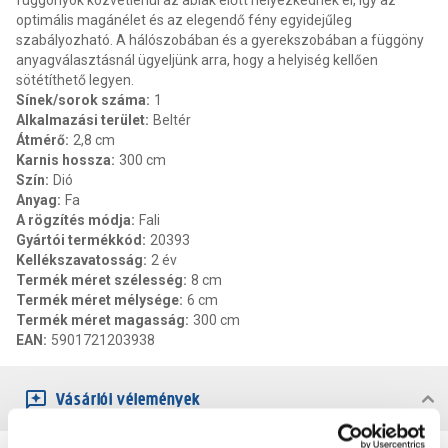
függönyök közvetlenül az ablak előtt helyezkednek el, így az
optimális magánélet és az elegendő fény egyidejűleg
szabályozható. A hálószobában és a gyerekszobában a függöny
anyagválasztásnál ügyeljünk arra, hogy a helyiség kellően
sötétíthető legyen.
Sínek/sorok száma
:
1
Alkalmazási terület
:
Beltér
Átmérő
:
2,8 cm
Karnis hossza
:
300 cm
Szín
:
Dió
Anyag
:
Fa
A rögzítés módja
:
Fali
Gyártói termékkód
:
20393
Kellékszavatosság
:
2 év
Termék méret szélesség
:
8 cm
Termék méret mélysége
:
6 cm
Termék méret magasság
:
300 cm
EAN
:
5901721203938
Vásárlói vélemények