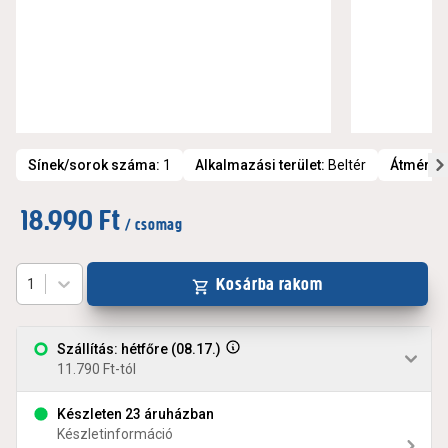
Sínek/sorok száma
:
1
Alkalmazási terület
:
Beltér
Átmérő
:
18.990 Ft
/ csomag
Kosárba rakom
1
Szállítás: hétfőre (08.17.)
11.790 Ft-tól
Készleten 23 áruházban
Készletinformáció