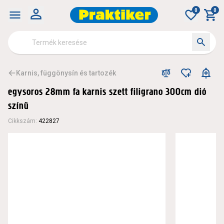
0
0
Karnis, függönysín és tartozék
egysoros 28mm fa karnis szett filigrano 300cm dió
színű
Cikkszám
:
422827