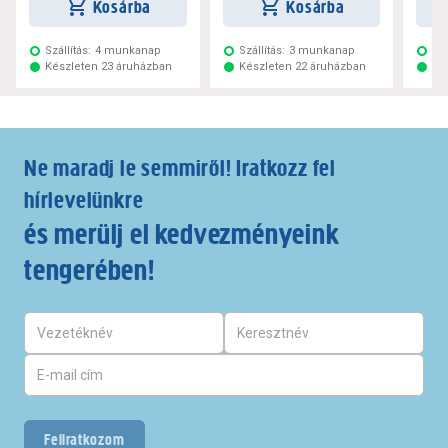
Kosárba
Kosárba
Szállítás:
4 munkanap
Szállítás:
3 munkanap
Szá
Készleten 23 áruházban
Készleten 22 áruházban
Ké
Ne maradj le semmiről! Iratkozz fel
hírlevelünkre
és merülj el kedvezményeink
tengerében!
Feliratkozom