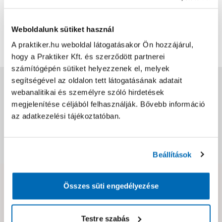
0
0
értékelés
Weboldalunk sütiket használ
Értékelés írása
A praktiker.hu weboldal látogatásakor Ön hozzájárul,
hogy a Praktiker Kft. és szerződött partnerei
számítógépén sütiket helyezzenek el, melyek
segítségével az oldalon tett látogatásának adatait
Jótállás, szavatosság
webanalitikai és személyre szóló hirdetések
megjelenítése céljából felhasználják. Bővebb információ
Csomagolási és súly információk
az adatkezelési tájékoztatóban.
Dokumentumok, felelős személy
Beállítások
Összes süti engedélyezése
Hibát találtál az oldalon vagy a termék leírásában?
Kérjük jelezd nekünk!
Testre szabás