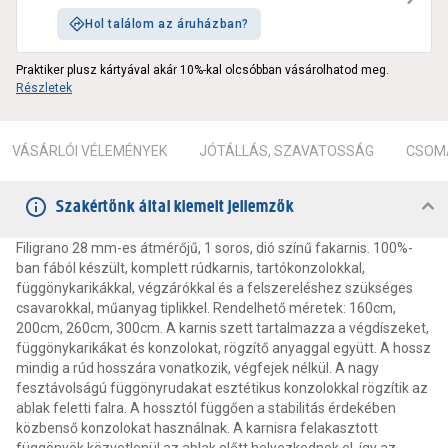
Hol találom az áruházban?
Praktiker plusz kártyával akár 10%-kal olcsóbban vásárolhatod meg.
Részletek
VÁSÁRLÓI VÉLEMÉNYEK
JÓTÁLLÁS, SZAVATOSSÁG
CSOMA
Szakértőnk által kiemelt jellemzők
Filigrano 28 mm-es átmérőjű, 1 soros, dió színű fakarnis. 100%-
ban fából készült, komplett rúdkarnis, tartókonzolokkal,
függönykarikákkal, végzárókkal és a felszereléshez szükséges
csavarokkal, műanyag tiplikkel. Rendelhető méretek: 160cm,
200cm, 260cm, 300cm. A karnis szett tartalmazza a végdíszeket,
függönykarikákat és konzolokat, rögzítő anyaggal együtt. A hossz
mindig a rúd hosszára vonatkozik, végfejek nélkül. A nagy
fesztávolságú függönyrudakat esztétikus konzolokkal rögzítik az
ablak feletti falra. A hossztól függően a stabilitás érdekében
közbenső konzolokat használnak. A karnisra felakasztott