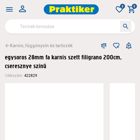
0
0
Karnis, függönysín és tartozék
egysoros 28mm fa karnis szett filigrano 200cm,
cseresznye színű
Cikkszám
:
422829