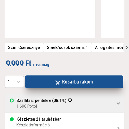
Szín
:
Cseresznye
Sínek/sorok száma
:
1
A rögzítés módja
:
9.999 Ft
/ csomag
Kosárba rakom
1
Szállítás: péntekre (08.14.)
1.690 Ft-tól
Készleten 21 áruházban
Készletinformáció