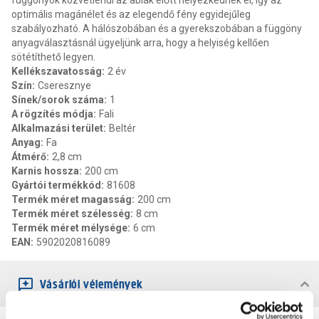
függönyök közvetlenül az ablak előtt helyezkednek el, így az
optimális magánélet és az elegendő fény egyidejűleg
szabályozható. A hálószobában és a gyerekszobában a függöny
anyagválasztásnál ügyeljünk arra, hogy a helyiség kellően
sötétíthető legyen.
Kellékszavatosság
:
2 év
Szín
:
Cseresznye
Sínek/sorok száma
:
1
A rögzítés módja
:
Fali
Alkalmazási terület
:
Beltér
Anyag
:
Fa
Átmérő
:
2,8 cm
Karnis hossza
:
200 cm
Gyártói termékkód
:
81608
Termék méret magasság
:
200 cm
Termék méret szélesség
:
8 cm
Termék méret mélysége
:
6 cm
EAN
:
5902020816089
Vásárlói vélemények