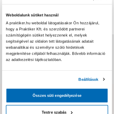
0
0
értékelés
Weboldalunk sütiket használ
Értékelés írása
A praktiker.hu weboldal látogatásakor Ön hozzájárul,
hogy a Praktiker Kft. és szerződött partnerei
számítógépén sütiket helyezzenek el, melyek
segítségével az oldalon tett látogatásának adatait
Jótállás, szavatosság
webanalitikai és személyre szóló hirdetések
megjelenítése céljából felhasználják. Bővebb információ
Csomagolási és súly információk
az adatkezelési tájékoztatóban.
Dokumentumok, felelős személy
Beállítások
Összes süti engedélyezése
Hibát találtál az oldalon vagy a termék leírásában?
Kérjük jelezd nekünk!
Testre szabás