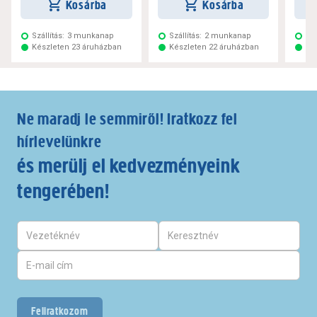
Kosárba
Kosárba
Szállítás:
3 munkanap
Szállítás:
2 munkanap
Szá
Készleten 23 áruházban
Készleten 22 áruházban
Ké
Ne maradj le semmiről! Iratkozz fel
hírlevelünkre
és merülj el kedvezményeink
tengerében!
Feliratkozom