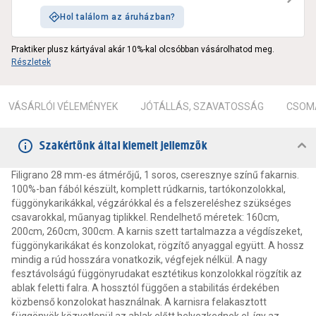
Hol találom az áruházban?
Praktiker plusz kártyával akár 10%-kal olcsóbban vásárolhatod meg.
Részletek
VÁSÁRLÓI VÉLEMÉNYEK
JÓTÁLLÁS, SZAVATOSSÁG
CSOMA
Szakértőnk által kiemelt jellemzők
Filigrano 28 mm-es átmérőjű, 1 soros, cseresznye színű fakarnis.
100%-ban fából készült, komplett rúdkarnis, tartókonzolokkal,
függönykarikákkal, végzárókkal és a felszereléshez szükséges
csavarokkal, műanyag tiplikkel. Rendelhető méretek: 160cm,
200cm, 260cm, 300cm. A karnis szett tartalmazza a végdíszeket,
függönykarikákat és konzolokat, rögzítő anyaggal együtt. A hossz
mindig a rúd hosszára vonatkozik, végfejek nélkül. A nagy
fesztávolságú függönyrudakat esztétikus konzolokkal rögzítik az
ablak feletti falra. A hossztól függően a stabilitás érdekében
közbenső konzolokat használnak. A karnisra felakasztott