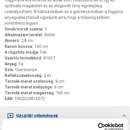
függönyök közvetlenül az ablak előtt helyezkednek el, így az
optimális magánélet és az elegendő fény egyidejűleg
szabályozható. A hálószobában és a gyerekszobában a függöny
anyagválasztásnál ügyeljünk arra, hogy a helyiség kellően
sötétíthető legyen.
Sínek/sorok száma
:
1
Alkalmazási terület
:
Beltér
Átmérő
:
2,8 cm
Karnis hossza
:
160 cm
A rögzítés módja
:
Fali
Gyártói termékkód
:
81607
Anyag
:
Fa
Szín
:
Cseresznye
Kellékszavatosság
:
2 év
Termék méret szélesség
:
8 cm
Termék méret mélysége
:
6 cm
Termék méret magasság
:
160 cm
EAN
:
5902020816072
Vásárlói vélemények