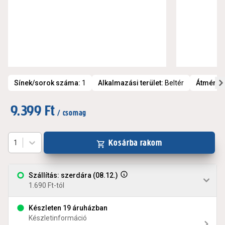
Sínek/sorok száma
:
1
Alkalmazási terület
:
Beltér
Átmérő
:
9.399 Ft
/ csomag
Kosárba rakom
1
Szállítás: szerdára (08.12.)
1.690 Ft-tól
Készleten 19 áruházban
Készletinformáció