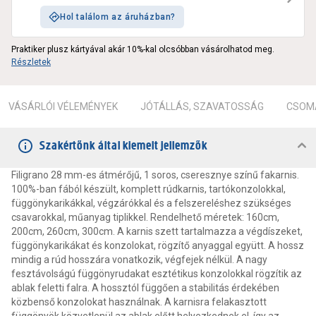
Hol találom az áruházban?
Praktiker plusz kártyával akár 10%-kal olcsóbban vásárolhatod meg.
Részletek
VÁSÁRLÓI VÉLEMÉNYEK
JÓTÁLLÁS, SZAVATOSSÁG
CSOMA
Szakértőnk által kiemelt jellemzők
Filigrano 28 mm-es átmérőjű, 1 soros, cseresznye színű fakarnis.
100%-ban fából készült, komplett rúdkarnis, tartókonzolokkal,
függönykarikákkal, végzárókkal és a felszereléshez szükséges
csavarokkal, műanyag tiplikkel. Rendelhető méretek: 160cm,
200cm, 260cm, 300cm. A karnis szett tartalmazza a végdíszeket,
függönykarikákat és konzolokat, rögzítő anyaggal együtt. A hossz
mindig a rúd hosszára vonatkozik, végfejek nélkül. A nagy
fesztávolságú függönyrudakat esztétikus konzolokkal rögzítik az
ablak feletti falra. A hossztól függően a stabilitás érdekében
közbenső konzolokat használnak. A karnisra felakasztott