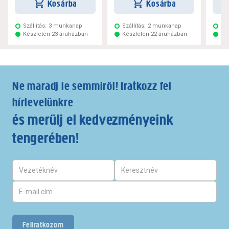
Kosárba
Kosárba
Szállítás:
3 munkanap
Szállítás:
2 munkanap
Szá
Készleten 23 áruházban
Készleten 22 áruházban
Ké
Ne maradj le semmiről! Iratkozz fel
hírlevelünkre
és merülj el kedvezményeink
tengerében!
Feliratkozom