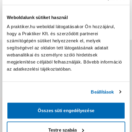
0
0
értékelés
Weboldalunk sütiket használ
Értékelés írása
A praktiker.hu weboldal látogatásakor Ön hozzájárul,
hogy a Praktiker Kft. és szerződött partnerei
számítógépén sütiket helyezzenek el, melyek
segítségével az oldalon tett látogatásának adatait
Jótállás, szavatosság
webanalitikai és személyre szóló hirdetések
megjelenítése céljából felhasználják. Bővebb információ
Csomagolási és súly információk
az adatkezelési tájékoztatóban.
Dokumentumok, felelős személy
Beállítások
Összes süti engedélyezése
Hibát találtál az oldalon vagy a termék leírásában?
Kérjük jelezd nekünk!
Testre szabás