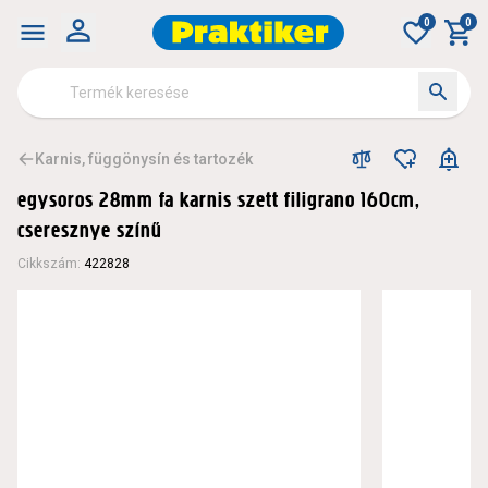
0
0
Karnis, függönysín és tartozék
egysoros 28mm fa karnis szett filigrano 160cm,
cseresznye színű
Cikkszám
:
422828