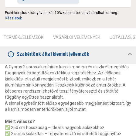
Praktiker plusz kártyával akár 10%-kal olcsóbban vásárolhatod meg.
Részletek
TERMÉKJELLEMZŐK
VÁSÁRLÓI VÉLEMÉNYEK
JÓTÁLLÁS, 
Szakértőnk által kiemelt jellemzők
A Cyprus 2 soros alumínium karnis modern és diszkrét megoldás
függönyök és sötétítők esztétikus rögzítéséhez. Az előlapos
kialakítás letisztult megjelenést biztosít, miközben a fehér
alumínium sín könnyedén illeszkedik különböző enteriőrökbe. A
két soros rendszer lehetővé teszi fényáteresztő és sötétítő
függöny együttes használatát.
A sínnel egybeöntött előlap egységesebb megjelenést biztosít, így
a karnis modern enteriőrökben is jól mutat.
Miért válaszd?
✅ 250 cm hosszúság – ideális nagyobb ablakokhoz
✅ 2 soros kialakítás – fényáteresztő és sötétítő függönyhöz