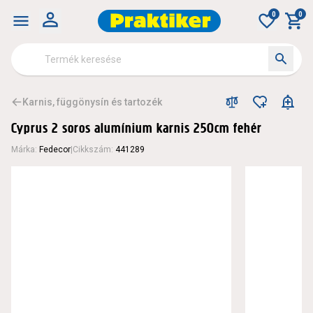
0
0
Karnis, függönysín és tartozék
Cyprus 2 soros alumínium karnis 250cm fehér
Márka
:
Fedecor
|
Cikkszám
:
441289