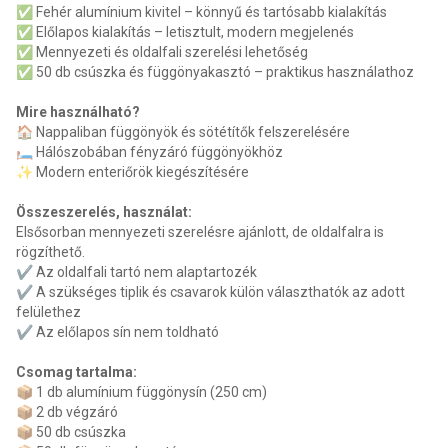
✅ Fehér alumínium kivitel – könnyű és tartósabb kialakítás
✅ Előlapos kialakítás – letisztult, modern megjelenés
✅ Mennyezeti és oldalfali szerelési lehetőség
✅ 50 db csúszka és függönyakasztó – praktikus használathoz
Mire használható?
🏠 Nappaliban függönyök és sötétítők felszerelésére
🛏️ Hálószobában fényzáró függönyökhöz
✨ Modern enteriőrök kiegészítésére
Összeszerelés, használat:
Elsősorban mennyezeti szerelésre ajánlott, de oldalfalra is
rögzíthető.
✔️ Az oldalfali tartó nem alaptartozék
✔️ A szükséges tiplik és csavarok külön választhatók az adott
felülethez
✔️ Az előlapos sín nem toldható
Csomag tartalma:
📦 1 db alumínium függönysín (250 cm)
📦 2 db végzáró
📦 50 db csúszka