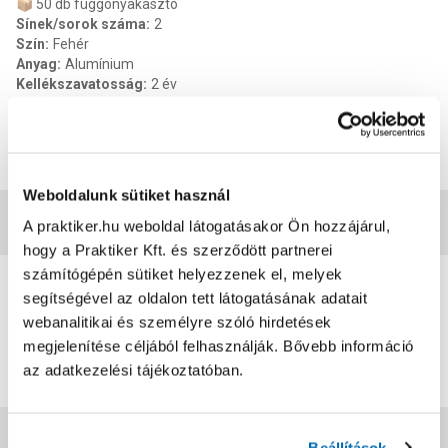
📦 50 db függönyakasztó
Sínek/sorok száma
:
2
Szín
:
Fehér
Anyag
:
Alumínium
Kellékszavatosság
:
2 év
Termék méret szélesség
:
9 cm
Termék méret mélysége
:
4 cm
Termék méret magasság
:
250 cm
EAN
:
5999887667664
Weboldalunk sütiket használ
Vásárlói vélemények
A praktiker.hu weboldal látogatásakor Ön hozzájárul,
hogy a Praktiker Kft. és szerződött partnerei
0
számítógépén sütiket helyezzenek el, melyek
segítségével az oldalon tett látogatásának adatait
0
értékelés
webanalitikai és személyre szóló hirdetések
megjelenítése céljából felhasználják. Bővebb információ
Értékelés írása
az adatkezelési tájékoztatóban.
Jótállás, szavatosság
Beállítások