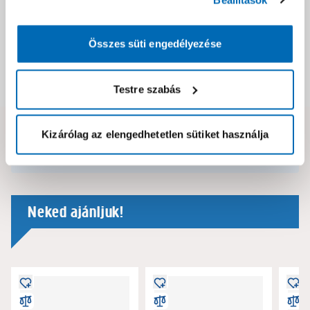
Csomagolási és súly információk
Összes süti engedélyezése
Dokumentumok, felelős személy
Testre szabás
Kizárólag az elengedhetetlen sütiket használja
Hibát találtál az oldalon vagy a termék leírásában?
Kérjük jelezd nekünk!
Neked ajánljuk!