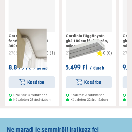
Gardinia műanyag,
Gardinia függönysín
Gard
fehér függönysín gk1
gk2 180cm légkamrás,
gk2 
300cm
műanyag, fehér
műan
3
(
1
)
0
(
0
)
278616
278619
278
8.899 Ft
5.499 Ft
9.7
/ darab
/ darab
Kosárba
Kosárba
Szállítás:
4 munkanap
Szállítás:
3 munkanap
Szá
Készleten 23 áruházban
Készleten 22 áruházban
Ké
Ne maradj le semmiről! Iratkozz fel