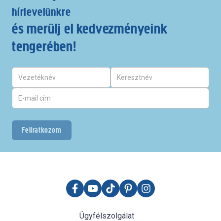
hírlevelünkre
és merülj el kedvezményeink
tengerében!
Feliratkozom
Ügyfélszolgálat