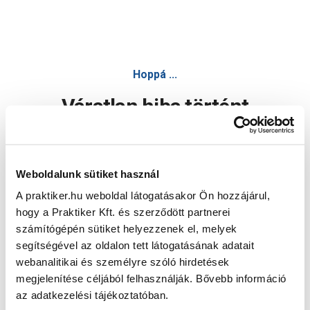
Hoppá ...
Váratlan hiba történt
Dolgozunk a hiba javításán. Egy kis türelmet kérünk.
Weboldalunk sütiket használ
A praktiker.hu weboldal látogatásakor Ön hozzájárul,
Oldal újratöltése
hogy a Praktiker Kft. és szerződött partnerei
számítógépén sütiket helyezzenek el, melyek
segítségével az oldalon tett látogatásának adatait
webanalitikai és személyre szóló hirdetések
megjelenítése céljából felhasználják. Bővebb információ
az adatkezelési tájékoztatóban.