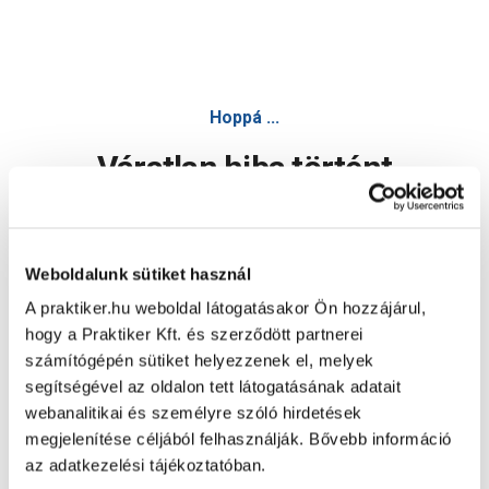
Hoppá ...
Váratlan hiba történt
Dolgozunk a hiba javításán. Egy kis türelmet kérünk.
Weboldalunk sütiket használ
A praktiker.hu weboldal látogatásakor Ön hozzájárul,
Oldal újratöltése
hogy a Praktiker Kft. és szerződött partnerei
számítógépén sütiket helyezzenek el, melyek
segítségével az oldalon tett látogatásának adatait
webanalitikai és személyre szóló hirdetések
megjelenítése céljából felhasználják. Bővebb információ
az adatkezelési tájékoztatóban.