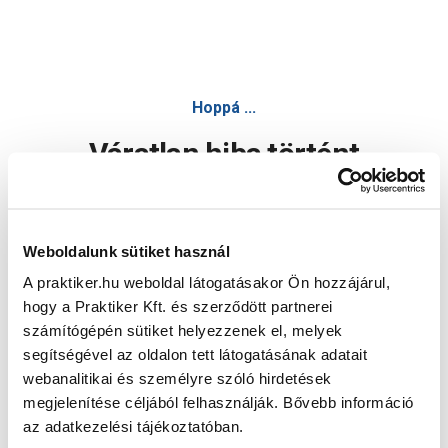
Hoppá ...
Váratlan hiba történt
Dolgozunk a hiba javításán. Egy kis türelmet kérünk.
Weboldalunk sütiket használ
A praktiker.hu weboldal látogatásakor Ön hozzájárul,
Oldal újratöltése
hogy a Praktiker Kft. és szerződött partnerei
számítógépén sütiket helyezzenek el, melyek
segítségével az oldalon tett látogatásának adatait
webanalitikai és személyre szóló hirdetések
megjelenítése céljából felhasználják. Bővebb információ
az adatkezelési tájékoztatóban.