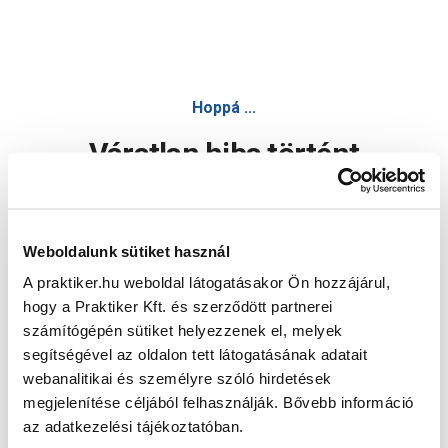
Hoppá ...
Váratlan hiba történt
Dolgozunk a hiba javításán. Egy kis türelmet kérünk.
Weboldalunk sütiket használ
A praktiker.hu weboldal látogatásakor Ön hozzájárul,
Oldal újratöltése
hogy a Praktiker Kft. és szerződött partnerei
számítógépén sütiket helyezzenek el, melyek
segítségével az oldalon tett látogatásának adatait
webanalitikai és személyre szóló hirdetések
megjelenítése céljából felhasználják. Bővebb információ
az adatkezelési tájékoztatóban.