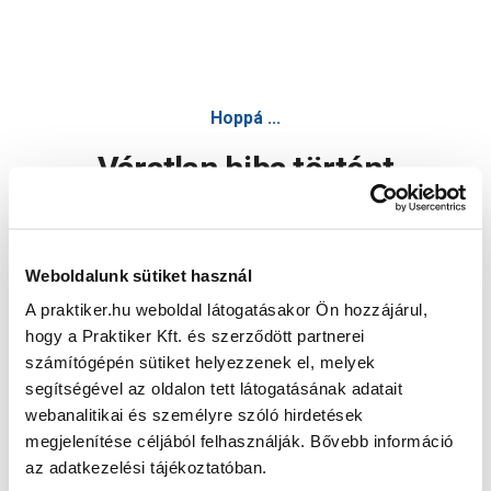
Hoppá ...
Váratlan hiba történt
Dolgozunk a hiba javításán. Egy kis türelmet kérünk.
Weboldalunk sütiket használ
A praktiker.hu weboldal látogatásakor Ön hozzájárul,
Oldal újratöltése
hogy a Praktiker Kft. és szerződött partnerei
számítógépén sütiket helyezzenek el, melyek
segítségével az oldalon tett látogatásának adatait
webanalitikai és személyre szóló hirdetések
megjelenítése céljából felhasználják. Bővebb információ
az adatkezelési tájékoztatóban.