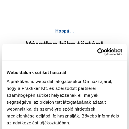
Hoppá ...
Váratlan hiba történt
Dolgozunk a hiba javításán. Egy kis türelmet kérünk.
Weboldalunk sütiket használ
A praktiker.hu weboldal látogatásakor Ön hozzájárul,
Oldal újratöltése
hogy a Praktiker Kft. és szerződött partnerei
számítógépén sütiket helyezzenek el, melyek
segítségével az oldalon tett látogatásának adatait
webanalitikai és személyre szóló hirdetések
megjelenítése céljából felhasználják. Bővebb információ
az adatkezelési tájékoztatóban.