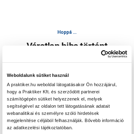
Hoppá ...
Váratlan hiba történt
Dolgozunk a hiba javításán. Egy kis türelmet kérünk.
Weboldalunk sütiket használ
A praktiker.hu weboldal látogatásakor Ön hozzájárul,
Oldal újratöltése
hogy a Praktiker Kft. és szerződött partnerei
számítógépén sütiket helyezzenek el, melyek
segítségével az oldalon tett látogatásának adatait
webanalitikai és személyre szóló hirdetések
megjelenítése céljából felhasználják. Bővebb információ
az adatkezelési tájékoztatóban.