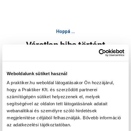
Hoppá ...
Váratlan hiba történt
Dolgozunk a hiba javításán. Egy kis türelmet kérünk.
Weboldalunk sütiket használ
A praktiker.hu weboldal látogatásakor Ön hozzájárul,
Oldal újratöltése
hogy a Praktiker Kft. és szerződött partnerei
számítógépén sütiket helyezzenek el, melyek
segítségével az oldalon tett látogatásának adatait
webanalitikai és személyre szóló hirdetések
megjelenítése céljából felhasználják. Bővebb információ
az adatkezelési tájékoztatóban.