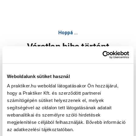
Hoppá ...
Váratlan hiba történt
Dolgozunk a hiba javításán. Egy kis türelmet kérünk.
Weboldalunk sütiket használ
A praktiker.hu weboldal látogatásakor Ön hozzájárul,
Oldal újratöltése
hogy a Praktiker Kft. és szerződött partnerei
számítógépén sütiket helyezzenek el, melyek
segítségével az oldalon tett látogatásának adatait
webanalitikai és személyre szóló hirdetések
megjelenítése céljából felhasználják. Bővebb információ
az adatkezelési tájékoztatóban.