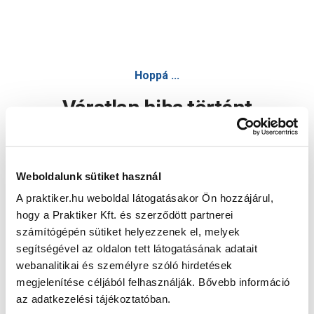
Hoppá ...
Váratlan hiba történt
Dolgozunk a hiba javításán. Egy kis türelmet kérünk.
Weboldalunk sütiket használ
A praktiker.hu weboldal látogatásakor Ön hozzájárul,
Oldal újratöltése
hogy a Praktiker Kft. és szerződött partnerei
számítógépén sütiket helyezzenek el, melyek
segítségével az oldalon tett látogatásának adatait
webanalitikai és személyre szóló hirdetések
megjelenítése céljából felhasználják. Bővebb információ
az adatkezelési tájékoztatóban.