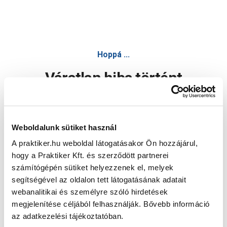
Hoppá ...
Váratlan hiba történt
Dolgozunk a hiba javításán. Egy kis türelmet kérünk.
Weboldalunk sütiket használ
A praktiker.hu weboldal látogatásakor Ön hozzájárul,
Oldal újratöltése
hogy a Praktiker Kft. és szerződött partnerei
számítógépén sütiket helyezzenek el, melyek
segítségével az oldalon tett látogatásának adatait
webanalitikai és személyre szóló hirdetések
megjelenítése céljából felhasználják. Bővebb információ
az adatkezelési tájékoztatóban.