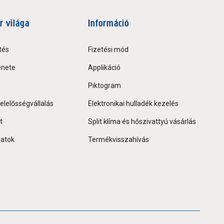
r világa
Információ
tés
Fizetési mód
énete
Applikáció
Piktogram
elelősségvállalás
Elektronikai hulladék kezelés
t
Split klíma és hőszivattyú vásárlás
latok
Termékvisszahívás