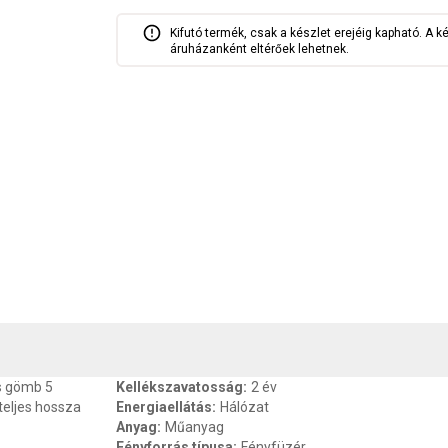
Kifutó termék, csak a készlet erejéig kapható. A k
áruházanként eltérőek lehetnek.
, SZAVATOSSÁG
CSOMAGOLÁSI ÉS SÚLY INFORMÁCIÓK
DOKU
s gömb 5
Kellékszavatosság
:
2 év
teljes hossza
Energiaellátás
:
Hálózat
Anyag
:
Műanyag
Fényforrás típusa
:
Fényfüzér