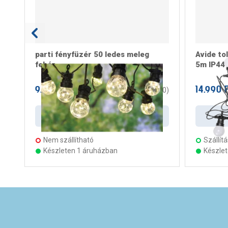
parti fényfüzér 50 ledes meleg
Avide to
fehér
5m IP44 
9.399 Ft
14.990 F
/ darab
0
(
0
)
Kosárba
Nem szállítható
Szállítá
Készleten 1 áruházban
Készle