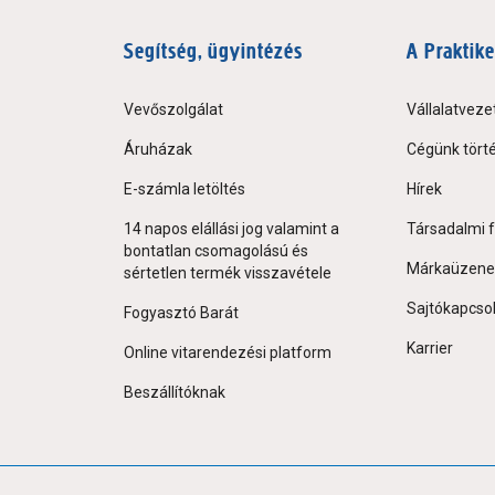
Segítség, ügyintézés
A Praktike
Vevőszolgálat
Vállalatveze
Áruházak
Cégünk tört
E-számla letöltés
Hírek
14 napos elállási jog valamint a
Társadalmi f
bontatlan csomagolású és
Márkaüzene
sértetlen termék visszavétele
Sajtókapcso
Fogyasztó Barát
Karrier
Online vitarendezési platform
Beszállítóknak