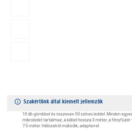
TERMÉKJELLEMZŐK
VÁSÁRLÓI VÉLEMÉNYEK
JÓTÁLLÁS
Szakértőnk által kiemelt jellemzők
10 db gömbbel és összesen 50 színes leddel. Minden egye
mikroledet tartalmaz, a kábel hossza 3 méter, a fényfüzér 
7.5 méter. Hálózatról működik, adapterrel.