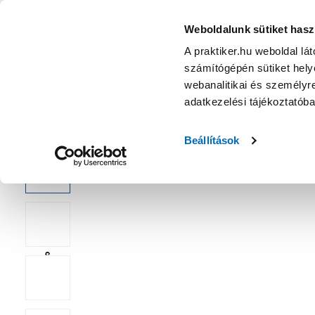
KATEGÓRIÁK
Weboldalunk sütiket hasz
A praktiker.hu weboldal lá
számítógépén sütiket helye
Ajánlatok
Márkanagykövet
Nyereményjáték
webanalitikai és személyre
adatkezelési tájékoztatób
Kezdőoldal
Lakberendezés, háztartás
Dekoráció
Party de
Beállítások