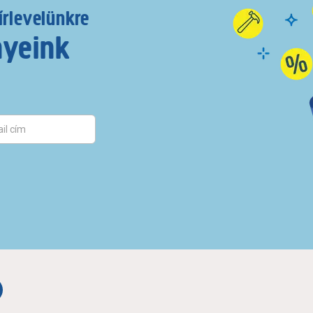
írlevelünkre
nyeink