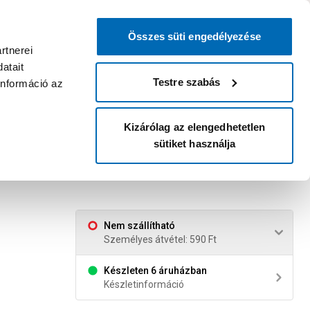
0
0
dvenc áruházam
:
Miért érdemes
Kérlek válassz
bejelentkezni?
Összes süti engedélyezése
Belépés
Listáim
Kosár
rtnerei
atait
Legyél Praktiker Plusz tag!
Áruházak és szolgáltatások
Karrier
Testre szabás
információ az
Kizárólag az elengedhetetlen
sütiket használja
ticolor
Nem szállítható
Személyes átvétel: 590 Ft
Készleten 6 áruházban
Készletinformáció