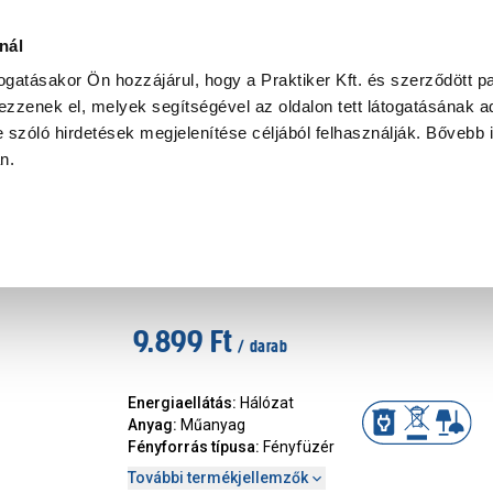
Ke
nál
togatásakor Ön hozzájárul, hogy a Praktiker Kft. és szerződött pa
zzenek el, melyek segítségével az oldalon tett látogatásának ad
Praktiker Professional
Szakiajánló
Ügyintézés és Információ
 szóló hirdetések megjelenítése céljából felhasználják. Bővebb 
an.
koráció
Ledes fényfüzér 10 izzóval mul
Cikkszám
:
336573
9.899 Ft
/ darab
Energiaellátás
:
Hálózat
Anyag
:
Műanyag
Fényforrás típusa
:
Fényfüzér
További termékjellemzők