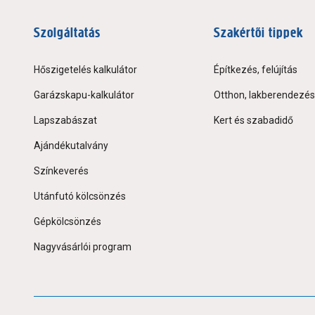
Szolgáltatás
Szakértői tippek
Hőszigetelés kalkulátor
Építkezés, felújítás
Garázskapu-kalkulátor
Otthon, lakberendezés
Lapszabászat
Kert és szabadidő
Ajándékutalvány
Színkeverés
Utánfutó kölcsönzés
Gépkölcsönzés
Nagyvásárlói program