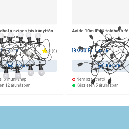
ldható színes távirányítós
Avide 10m IP44 toldható f
fényfüzér
t
13.990 Ft
/ darab
/ darab
0
(
0
)
Kosárba
Kosárba
s:
5 munkanap
Nem szállítható
ten 12 áruházban
Készleten 5 áruházban