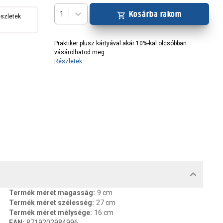
Kosárba rakom
1
észletek
Praktiker plusz kártyával akár 10%-kal olcsóbban
vásárolhatod meg.
Részletek
MENTUMOK, FELELŐS SZEMÉLY
Termék méret magasság
:
9 cm
Termék méret szélesség
:
27 cm
Termék méret mélysége
:
16 cm
EAN
:
8719202984996