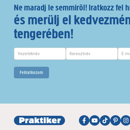
Ne maradj le semmiről! Iratkozz fel h
és merülj el kedvezmé
tengerében!
Feliratkozom